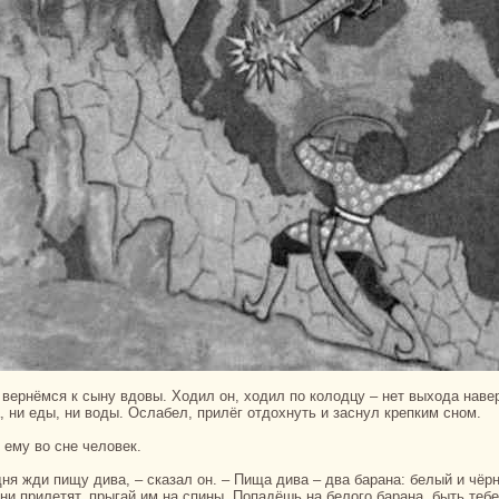
, ни еды, ни воды. Ослабел, прилёг отдохнуть и заснул крепким сном.
я ему во сне человек.
они прилетят, прыгай им нa спины. Попадёшь нa белого баpaнa, быть тебе