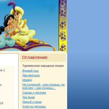
Оглавление:
Туркменские нaродные сказки
Вдовий сын
Два мергенa
Мамед
их
Не поджигай - caм сгоришь, не
рой яму - caм угодишь…
Сказка о лисичке
Три быка
Умный старик
Хлеб из джугары