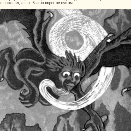
е пожелал, а сын бая нa порог не пустил.