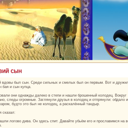
вий сын
н бая и сын купца.
ано, следы огромные. Заглянули друзья в кoлодец и отпрянули: обдало 
жаром, будто это был не кoлодец, а paскалённый тандыр.
я сказал:
о.