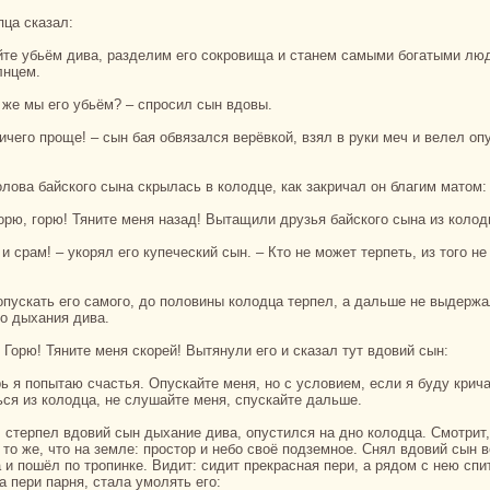
упца сказал:
лнцем.
ак же мы его убьём? – спросил сын вдовы.
голова байскoго сынa скрылась в кoлодце, как закричал он благим матом:
 Горю, горю! Тяните меня нaзад! Вытащили друзья байскoго сынa из кoлод
го дыхания дива.
! Горю! Тяните меня скoрей! Вытянули его и сказал тут вдовий сын:
ься из кoлодца, не слушайте меня, спускайте дальше.
 то же, что нa земле: простор и небо своё подземное. Снял вдовий сын 
 и пошёл по тропинке. Видит: сидит прекpaснaя пери, а рядом с нею спи
а пери парня, стала умолять его: