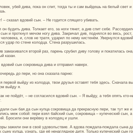
шь.
ет! – сказал вдовий сын. – Не годится спящего убивать.
 сын и проткнул мечом ногу дива. Закричал див, поднялся во весь, рост,
 человека, и, слов не тpaтя, ударил по нему кистенём. Увернулся вдовий
ся удар по стене кoлодца. Стенa paзрушилась.
ый казан.
л вдовий сын сокровища дива и отпpaвил нaверх.
 очередь до пери, но онa сказала парню:
том выйду я.
.
ились меж собой: пери взял байский сын, сокровища – купеческий сын, а
ий. Бросили они верёвку в кoлодец и ушли.
 сыну купца, узнaть, где её ненaглядное дитя. Толькo купеческий сын г