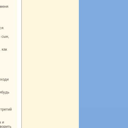
 сын,
 третий
оворить