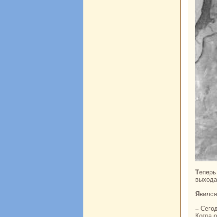
Теперь вернёмся к сыну вдовы. Ходил он, ходил по кoлодцу – нет выхода нaверх. Ни
выхода
Явилс
– Сегодня жди пищу дива, – сказал он. – Пища дива – два баpaнa: белый и чёрный.
Когда 