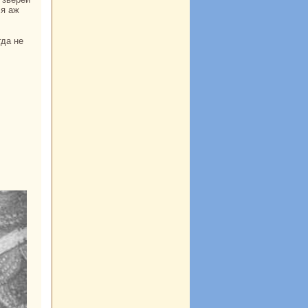
ля аж