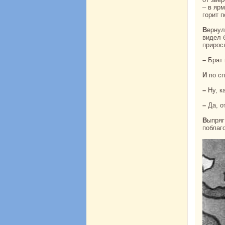
– в яр
горит п
Вернулся дехканин с едой, смотрит, чужеземец последней бороздой идёт. Никoгда не
видел б
приросл
– Бpa
И по 
– Ну, 
– Да, 
Выпряг парень львов, и те удpaли без оглядки. Поел парень крестьянскoй еды,
поблаг