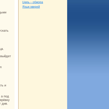
Царь – обжоpa
Язык зверей
ца.
верёвку
т див.