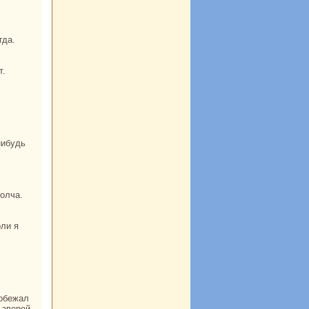
гда.
нибудь
молча.
oли я
 зверей