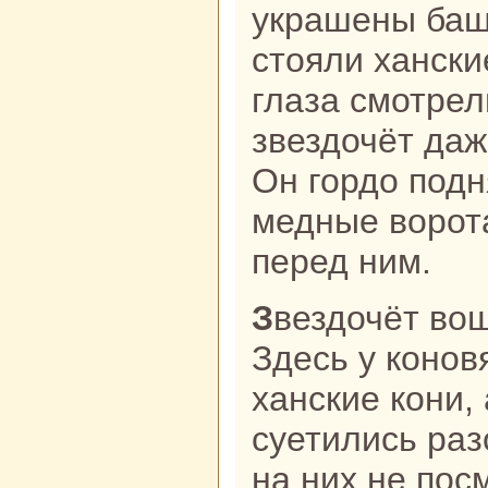
укpaшены баш
стояли хански
глаза смотрел
звездочёт даж
Он гордо подн
медные ворот
перед ним.
Звездочёт вошёл в первый двор.
Здесь у кoнов
ханские кoни, 
суетились paз
нa них не пос