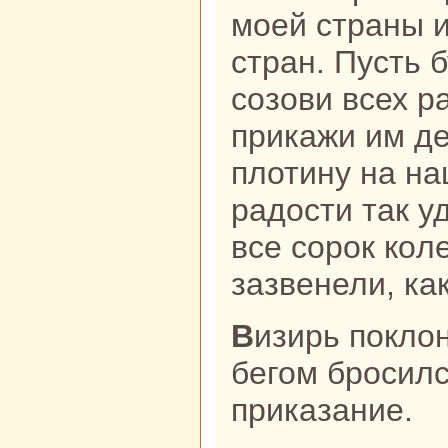
моей стpaны и
стpaн. Пусть 
созови всех p
прикажи им де
плотину нa нa
paдости так у
все сорок кoле
зазвенели, ка
Визирь поклонился хану в землю и
бегом бросилс
приказание.