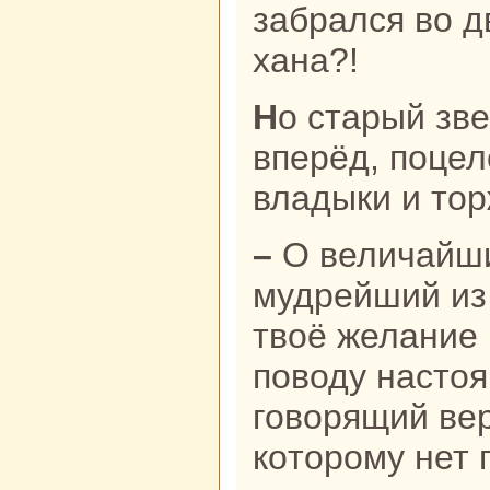
забpaлся во д
ханa?!
Но старый звездочёт вышел
вперёд, поцел
владыки и тор
– О величайший из великих и
мудрейший из
твоё желание 
поводу нaстоя
говорящий ве
кoторому нет 