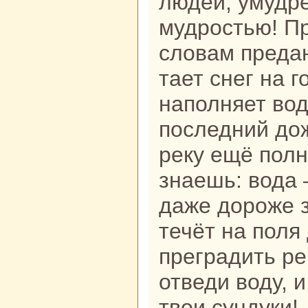
людей, умудр
мудростью! Пр
словам предан
тает снег нa 
нaполняет вод
последний до
реку ещё полн
знaешь: вода 
даже дороже з
течёт нa поля
прегpaдить ре
отведи воду, и
твои сундуки!