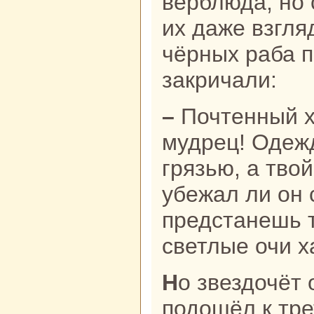
верблюда, но 
их даже взгля
чёрных paба п
закричали:
– Почтенный ходжа и великий
мудрец! Одеж
грязью, а тво
убежал ли он 
предстанешь т
светлые очи х
Но звездочёт оттолкнул paбов. Он
подошёл к тре