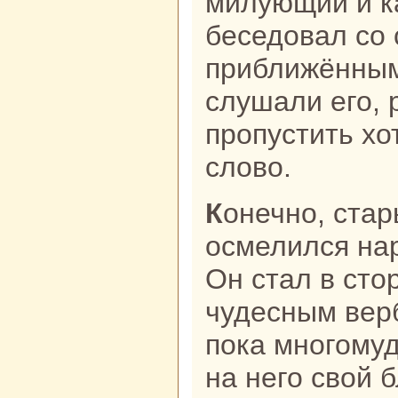
милующий и к
беседовал со
приближённым
слушали его, 
пропустить хо
слово.
Конечно, старый кoлдун не
осмелился нaр
Он стал в сто
чудесным вер
пока многому
нa него свой 