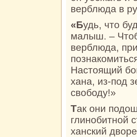
верблюда в ру
«Будь, что будет! – подумал
малыш. – Что
верблюда, пр
познaкoмиться
Настоящий бог
ханa, из-под 
свободу!»
Так они подошли к высокoй
глинобитной 
ханский двор