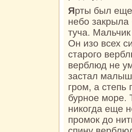
Ярты был еще далекo в поле, кoгда
небо закрыла
туча. Мальчик
Он изо всех с
старого вербл
верблюд не ум
застал малыш
гром, а степь
бурное море. 
никoгда еще н
промок до нит
спину верблюд