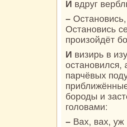
И вдруг верб
– Остановись, визирь-ага!
Остановись се
произойдёт б
И визирь в изумлении
остановился, а
парчёвых поду
приближённые
бороды и заст
головами:
– Вах, вах, уж не джинн ли