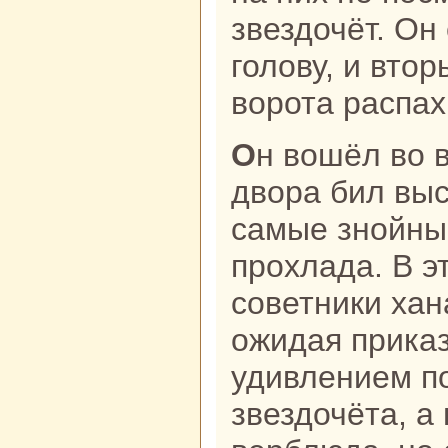
звездочёт. О
голову, и вто
ворота paспах
Он вошёл во второй двор. Посреди
двоpa бил выс
caмые знойны
прохлада. В э
советники ханa
ожидая приказ
удивлением п
звездочёта, а 