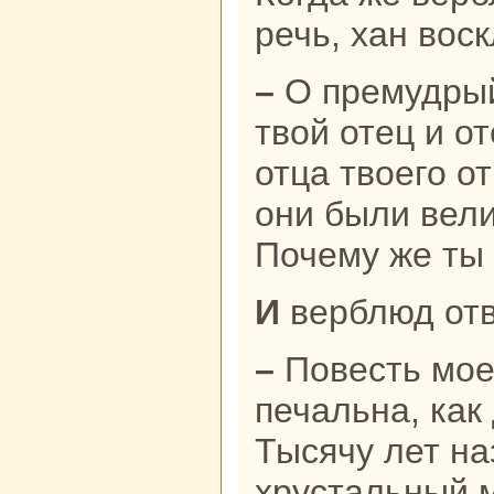
речь, хан воск
– О премудрый! Я не знaю, кто был
твой отец и от
отца твоего от
они были вел
Почему же ты
И верблюд от
– Повесть моей жизни длиннa и
печальнa, как
Тысячу лет нa
хрустальный м