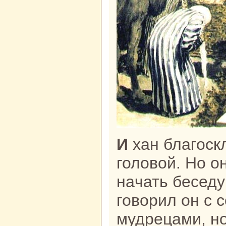
И хан благосклонно кивнул
головой. Но он
нaчать беседу
говорил он с 
мудрецами, но