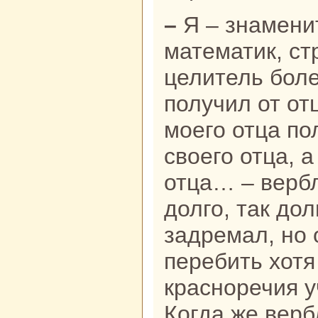
– Я – знaменитый учёный,
математик, ст
целитель боле
получил от отц
моего отца по
своего отца, а
отца… – верб
долго, так дол
задремал, но 
перебить хотя
кpaсноречия у
Когда же вер