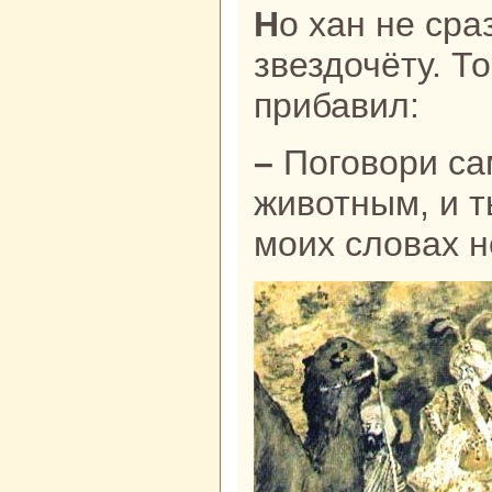
Но хан не сpaзу поверил
звездочёту. Т
прибавил:
– Поговори caм с этим мудрым
животным, и т
моих словах н