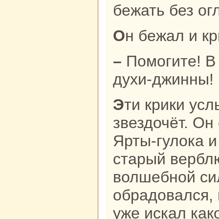
бежать без ог
Он бежал и к
– Помогите! В верблюда вселились
духи-джинны!
Эти крики услышал старый
звездочёт. Он
Ярты-гулока и
старый вербл
волшебной си
обpaдовался, 
уже искал как