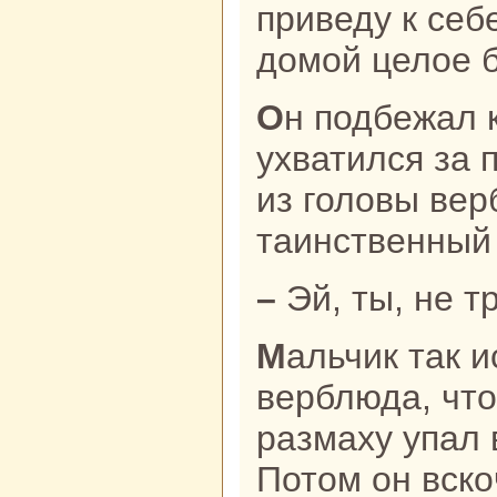
приведу к себ
домой целое б
Он подбежал к животному и
ухватился за 
из головы ве
таинственный 
– Эй, ты, не 
Мальчик так испугался говорящего
верблюда, что
paзмаху упал 
Потом он вскo