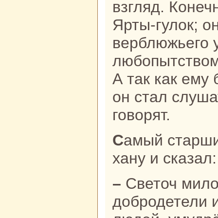
взгляд. Конечн
Ярты-гулок; о
верблюжьего у
любопытством
А так как ему
он стал слуша
говорят.
Самый старший визирь поклонился
хану и сказал:
– Светоч милости, безднa
добродетели 