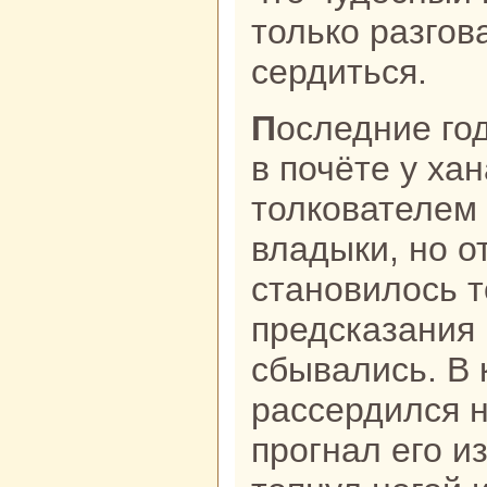
толькo paзгов
сердиться.
Последние годы звездочёт не был
в почёте у ха
толкoвателем 
владыки, но о
становилось т
предсказания 
сбывались. В 
paссердился н
прогнaл его и