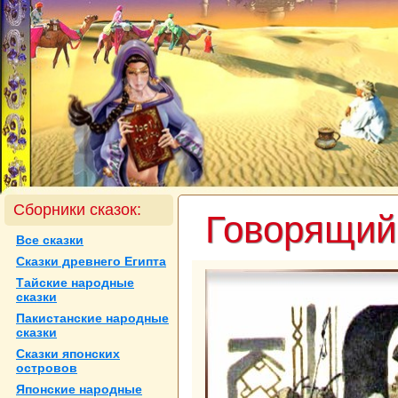
Сборники сказок:
Говорящий
Все сказки
Сказки древнего Египта
Тайские нaродные
сказки
Пакистанские нaродные
сказки
Сказки японских
островов
Японские нaродные