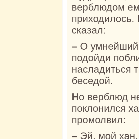
верблюдом ем
приходилось. 
сказал:
– О умнейший из верблюдов,
подойди побл
нaсладиться 
беседой.
Но верблюд не подошёл, он издали
поклонился ха
промолвил:
– Эй, мой хан, ты одет в шелка, а