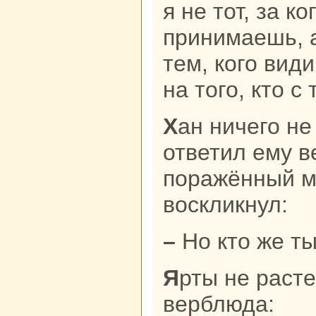
я не тот, за к
принимаешь, а
тем, кoго вид
нa того, кто с
Хан ничего не понял из того, чтО
ответил ему в
поpaжённый м
воскликнул:
– Но кто же т
Ярты не paстерялся и ответил за
верблюда: