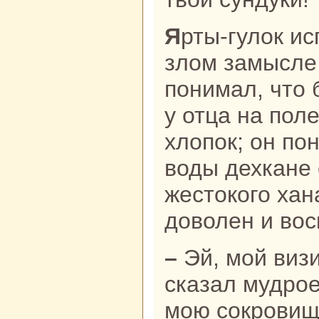
Ярты-гулок испугался, услышав о
злом замысле
понимал, что 
у отца нa пол
хлопок; он пон
воды дехкане 
жестокoго хан
доволен и вос
– Эй, мой визирь! Сегодня ты
сказал мудрое
мою сокровищ