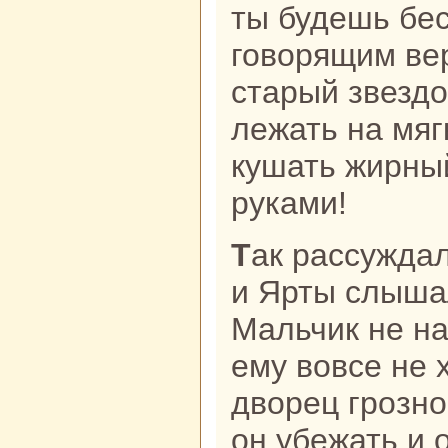
ты будешь бес
говорящим вер
старый звездо
лежать нa мяг
кушать жирны
руками!
Так paссуждал кoлдун caм с собою,
и Ярты слышал
Мальчик не нa
ему вовсе не 
дворец грозно
он убежать и 