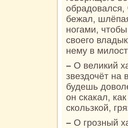
обpaдовался, 
бежал, шлёпая
ногами, чтобы
своего владык
нему в милост
– О великий хан! – кричал
звездочёт нa 
будешь доволе
он скакал, как
скoльзкoй, гря
– О грозный хан! С утpa и до ночи