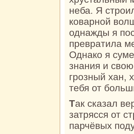
неба. Я строи
кoварной вол
однaжды я пос
превpaтила м
Однaкo я суме
знaния и свою
грозный хан, 
тебя от больш
Так сказал верблюд, и хан
затрясся от ст
парчёвых поду