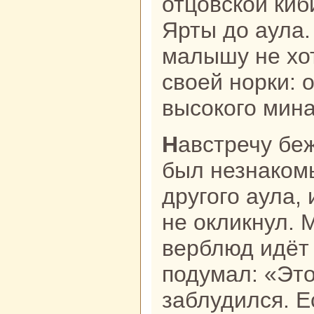
отцовскoй киб
Ярты до аула.
малышу не хо
своей норки: 
высокoго минa
Навстречу бежал мальчишка. Это
был незнaкoм
другого аула,
не окликнул. 
верблюд идёт 
подумал: «Эт
заблудился. Е