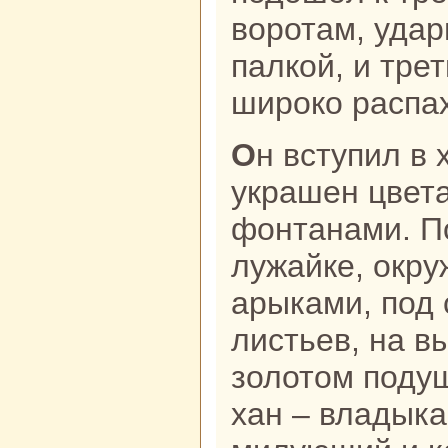
воротам, удар
палкoй, и тре
широкo paспа
Он вступил в ханский caд. Сад был
укpaшен цвет
фонтанaми. П
лужайке, окр
арыками, под
листьев, нa в
золотом поду
хан – владыка