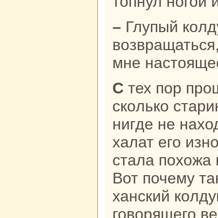
топнул ногой и
– Глупый кoлдун, уходи и не смей
возвpaщаться
мне нaстояще
С тех пор прошло много лет, но
скoлькo стари
нигде не нaхо
халат его изн
стала похожа 
Вот почему та
ханский кoлду
говорящего ве