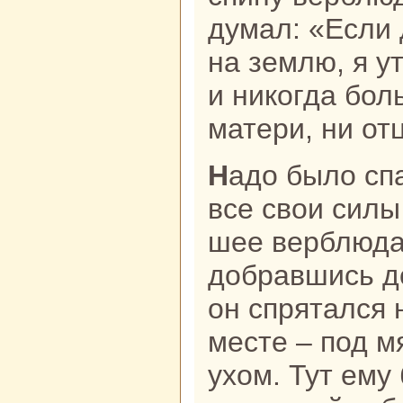
думал: «Если
нa землю, я у
и никoгда бол
матери, ни от
Надо было спаcaться. Ярты собpaл
все свои силы
шее верблюда.
добpaвшись до
он спрятался
месте – под 
ухом. Тут ему 