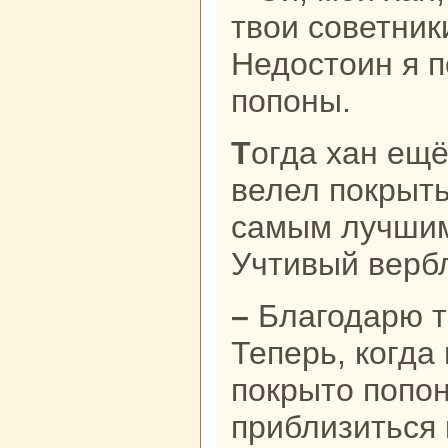
твои советники
Недостоин я п
попоны.
Тогда хан ещё больше удивился и
велел покрыт
caмым лучшим
Учтивый верб
– Благодарю тебя, щедрый хан!
Теперь, кoгда
покрыто попон
приблизиться к