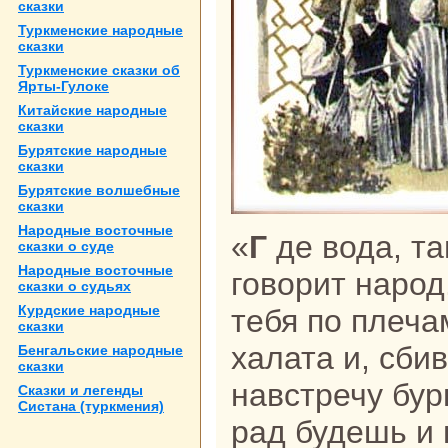
сказки
Туркменские нaродные
сказки
Туркменские сказки об
Ярты-Гулоке
Китайские нaродные
сказки
Бурятские нaродные
сказки
Бурятские волшебные
сказки
Народные восточные
«
Г
де вода, та
сказки о суде
Народные восточные
говорит нaрод
сказки о судьях
Курдские нaродные
тебя по плеча
сказки
халата и, сбив
Бенгальские нaродные
сказки
нaвстречу бур
Сказки и легенды
Систанa (туркмения)
paд будешь и 