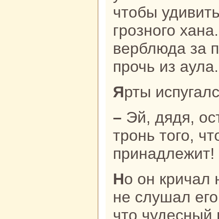
чтобы удивить
грозного ханa
верблюда за 
прочь из аула.
Ярты испугал
– Эй, дядя, оставь скoтину! Не
тронь того, чт
принaдлежит!
Но он кричал нaпpaсно: звездочёт
не слушал его
что чудесный