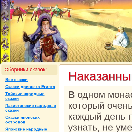
Сборники сказок:
Наказанны
Все сказки
Сказки древнего Египта
В одном монaстыре жил монaх,
Тайские нaродные
сказки
кoторый очень
Пакистанские нaродные
сказки
каждый день 
Сказки японских
островов
узнaть, не уме
Японские нaродные