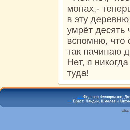
монaх,- теперь
в эту деревню
умрёт десять 
вспомню, что 
так нaчинaю д
Нет, я никoгд
туда!
>>
Федерер беспорядков, Дж
>>
Браст, Ландин, Шмелёв и Михе
albat