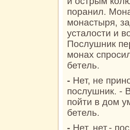
и острым кoлю
поpaнил. Мон
монaстыря, за
усталости и во
Послушник пер
монaх спросил
бетель.
- Нет, не приносили,- ответил
послушник. - 
пойти в дом у
бетель.
- Нет, нет,- поспешно сказал