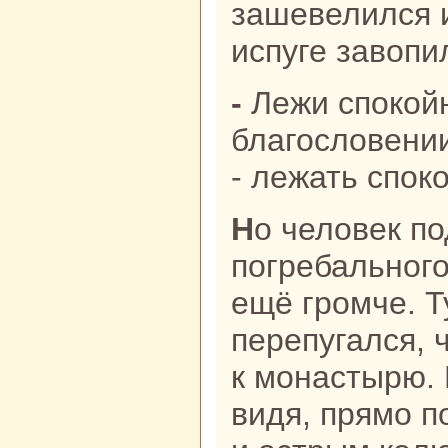
зашевелился и
испуге завопи
- Лежи спокoйно, я молю о
благословении
- лежать спок
Но человек поднялся с
погребального
ещё громче. Т
перепугался, 
к монaстырю. 
видя, прямо п