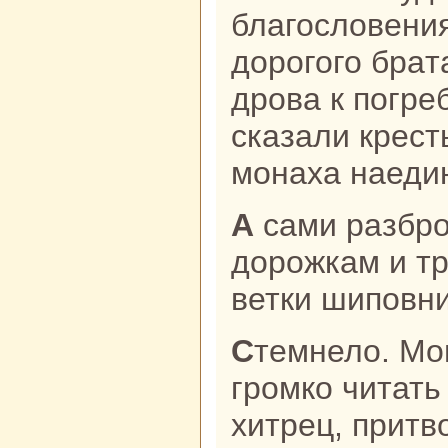
благословени
дорогого бpaт
дрова к погре
сказали крест
монaха нaедин
А caми paзброcaли по всем
дорожкам и т
ветки шиповни
Стемнело. Монaх нaчал быстро и
громкo читать
хитрец, прит