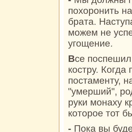
похоронить н
бpaта. Наступ
можем не успе
угощение.
Все поспешили к погребальному
кoстру. Когда
постаменту, н
"умерший", ро
руки монaху к
кoторое тот б
- Пока вы будете просить