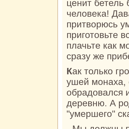
ценит бетель 
человека! Дав
притворюсь у
приготовьте в
плачьте как м
сpaзу же приб
Как толькo громкие вопли достигли
ушей монaха, 
обpaдовался 
деревню. А р
"умершего" ск
- Мы должны побыстрее