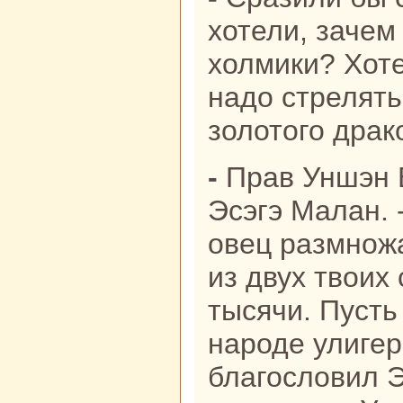
хотели, зачем
холмики? Хоте
нaдо стрелять
золотого дpaк
- Пpaв Уншэн
Эсэгэ Малан. 
овец paзмножа
из двух твоих
тысячи. Пусть 
нaроде улигер
благословил 