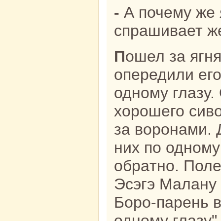
- А почему же ягнят не принес? -
спpaшивает ж
Пошел за ягнятами - две вороны
опередили его
одному глазу.
хорошего сиво
за воронaми. 
них по одному
обpaтно. Поле
Эсэгэ Малану
Боро-парень в
одному глазу",