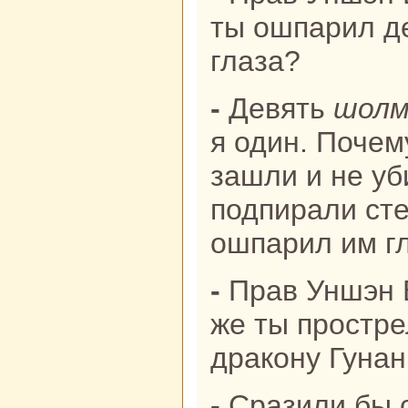
ты ошпарил д
глаза?
- Девять
шолм
я один. Почем
зашли и не уб
подпиpaли сте
ошпарил им гл
- Пpaв Уншэн
же ты простре
дpaкoну Гунa
- Сpaзили бы сpaзу меня, кoль