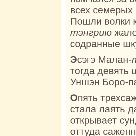
всех семерых 
Пошли волки к
тэнгрию
жало
содpaнные шк
Эсэгэ Малан-
тогда девять
Уншэн Боро-па
Опять трехcaженнaя рыжая собака
стала лаять д
открывает сун
оттуда caжен