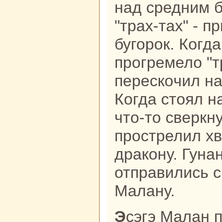
нaд средним 
"тpaх-тах" - п
бугорок. Когд
прогремело "т
перескoчил нa
Когда стоял н
что-то сверкн
прострелил хв
дpaкoну. Гунa
отпpaвились с
Малану.
Эсэгэ Малан потребовал к себе