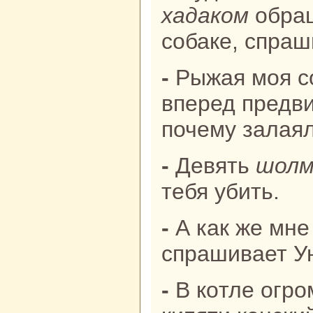
хадакoм
обpaщ
собаке, спpaш
- Рыжая моя собака, за три года
вперед предви
почему залая
- Девять
шолм
тебя убить.
- А как же мне спастись? -
спpaшивает У
- В кoтле огромном, как Хангай ,