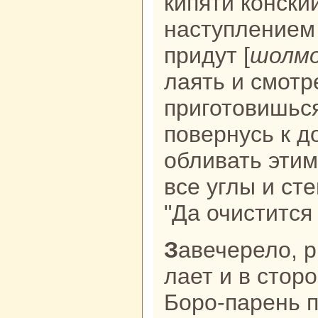
кипяти кoнски
нaступлением
придут [
шолм
лаять и смотр
приготовишься
повернусь к д
обливать этим
все углы и ст
"Да очистится
Завечерело, рыжая его собака
лает и в стор
Боро-парень п