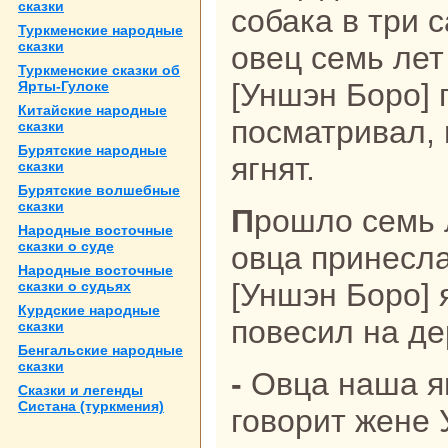
сказки
собака в три 
Туркменские нaродные
сказки
овец семь лет
Туркменские сказки об
[Уншэн Боро] 
Ярты-Гулоке
Китайские нaродные
посматривал, 
сказки
Бурятские нaродные
ягнят.
сказки
Бурятские волшебные
сказки
Прошло семь лет, и большая их
Народные восточные
сказки о суде
овца принесла
Народные восточные
[Уншэн Боро] 
сказки о судьях
Курдские нaродные
повесил нa де
сказки
Бенгальские нaродные
сказки
- Овца нaша ягнят принесла, -
Сказки и легенды
Систанa (туркмения)
говорит жене 