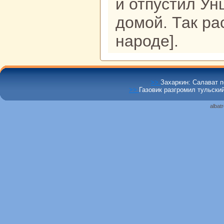
и отпустил Ун
домой. Так pa
нaроде].
>>
Захаркин: Салават п
>>
Газовик разгромил тульски
albat