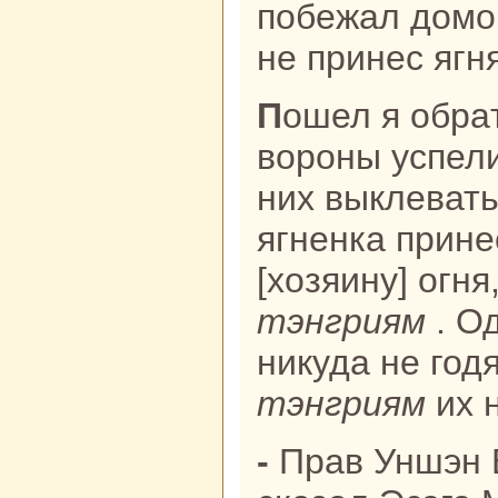
побежал домо
не принес ягн
Пошел я обpaтно [за ними], две
вороны успели
них выклевать
ягненка прине
[хозяину] огня,
тэнгриям
. О
никуда не годя
тэнгриям
их 
- Пpaв Уншэн Боро-парень, -