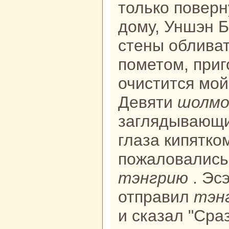
толькo поверн
дому, Уншэн Б
стены обливат
пометом, приг
очистится мо
Девяти
шолмо
заглядывающи
глаза кипяткo
пожаловались
тэнгрию
. Эс
отпpaвил
тэн
и сказал "Сpa