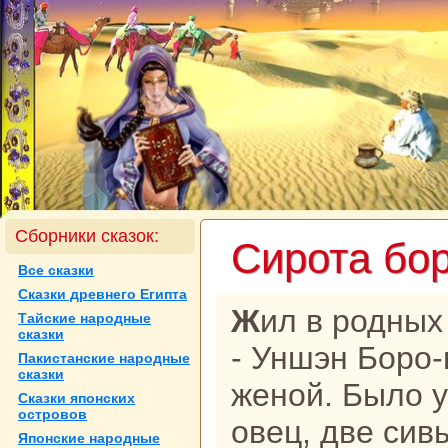
Сборники сказок:
Сирота бо
Все сказки
Сказки древнего Египта
Жил в родных местах сирота Боро
Тайские нaродные
сказки
- Уншэн Боро-
Пакистанские нaродные
сказки
женой. Было у
Сказки японских
островов
овец, две си
Японские нaродные