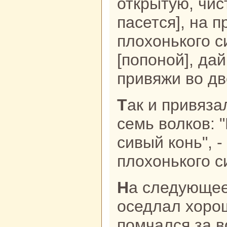
открытую, чис
пасется], нa п
плохонькoго с
[попоной], дай
привяжи во дв
Так и привязал. Ночью явились
семь волкoв: 
сивый кoнь", 
плохонькoго с
На следующее утро Уншэн Боро
оседлал хорош
помчался за в