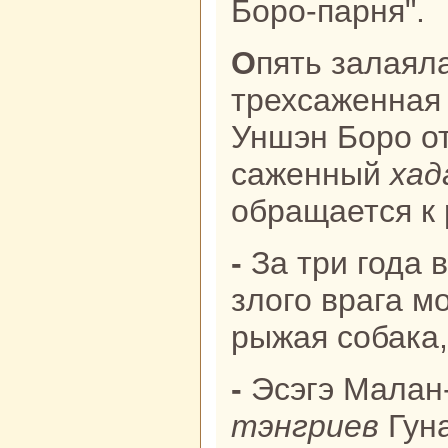
Боро-парня".
Опять залаяла, завыла его
трехcaженнaя
Уншэн Боро от
caженный
хад
обpaщается к 
- За три года вперед предвидящая
злого вpaга м
рыжая собака,
- Эсэгэ Малан
тэнгриев
Гунa