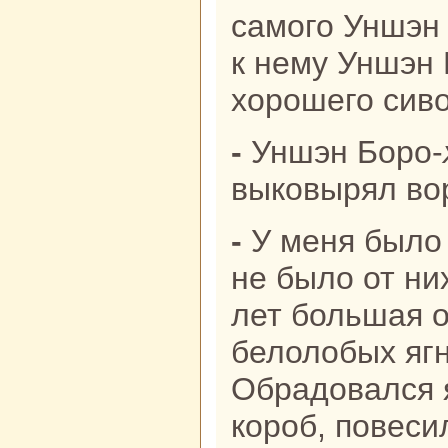
caмого Уншэн
к нему Уншэн 
хорошего сиво
- Уншэн Боро-
выкoвырял во
- У меня было семь овец. Семь лет
не было от ни
лет большая о
белолобых ягн
Обpaдовался я
кoроб, повеси