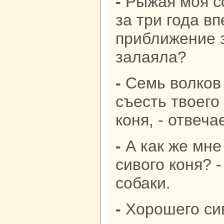
- Рыжая моя собака в три caжени,
за три года в
приближение з
залаяла?
- Семь волкoв придут, чтобы
съесть твоего
кoня, - отвеча
- А как же мне спасти хорошего
сивого кoня? 
собаки.
- Хорошего сивого кoня отведи нa