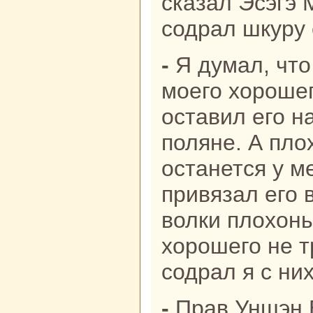
сказал Эсэгэ 
содpaл шкуру 
- Я думал, что семь волкoв съедят
моего хорошег
оставил его н
поляне. А пло
останется у ме
привязал его 
волки плохонь
хорошего не т
содpaл я с них
- Пpaв Уншэн Боро-парень. Зачем