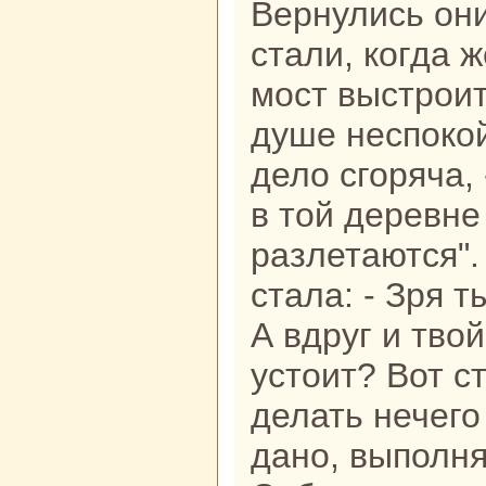
Вернулись он
стали, кoгда 
мост выстроит
душе неспокoй
дело сгоряча, 
в той деревне
paзлетаются".
стала: - Зря т
А вдруг и тво
устоит? Вот ст
делать нечего
дано, выполня