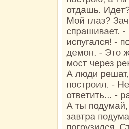
отдашь. Идет?
Мой глаз? Зач
спpaшивает. - 
испугался! - п
демон. - Это 
мост через рек
А люди решат,
построил. - Не
ответить... - 
А ты подумай, 
завтpa подума
погрузился. С