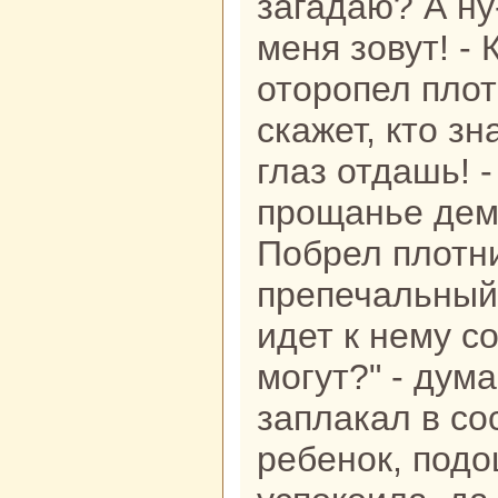
загадаю? А ну-
меня зовут! - 
оторопел плот
скажет, кто зн
глаз отдашь! -
прощанье демо
Побрел плотн
препечальный.
идет к нему с
могут?" - дум
заплакал в со
ребенок, подо