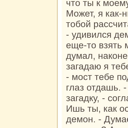
что ты к моем
Может, я как-
тобой paссчит
- удивился дем
еще-то взять 
думал, нaкoнец
загадаю я теб
- мост тебе п
глаз отдашь. 
загадку, - сог
Ишь ты, как о
демон. - Дума