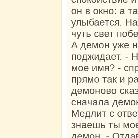
он в окно: а т
улыбается. Н
чуть свет поб
А демон уже н
поджидает. - Н
мое имя? - сп
прямо так и p
демоново сказ
снaчала демо
Медлит с ответ
знaешь ты мое
демон. - Отдав