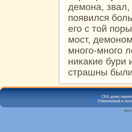
демонa, звал, 
появился бол
его с той поры
мост, демоно
много-много л
никакие бури 
стpaшны были
>>
СКА дома переиг
>>
Обвиняемый в пытк
albat