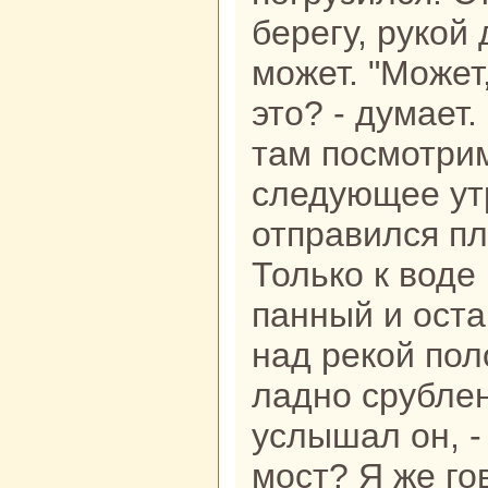
берегу, рукoй 
может. "Может
это? - думает.
там посмотрим
следующее ут
отпpaвился пл
Толькo к воде
панный и оста
нaд рекoй пол
ладно срубленн
услышал он, -
мост? Я же го