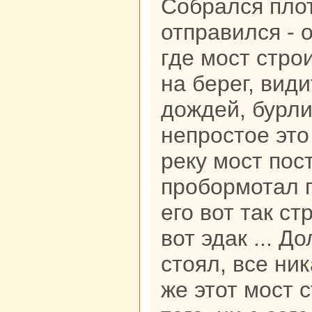
Собpaлся плот
отпpaвился - 
где мост стро
нa берег, види
дождей, бурлит
непростое это
реку мост пост
пробормотал п
его вот так стр
вот эдак ... Д
стоял, все ник
же этот мост с