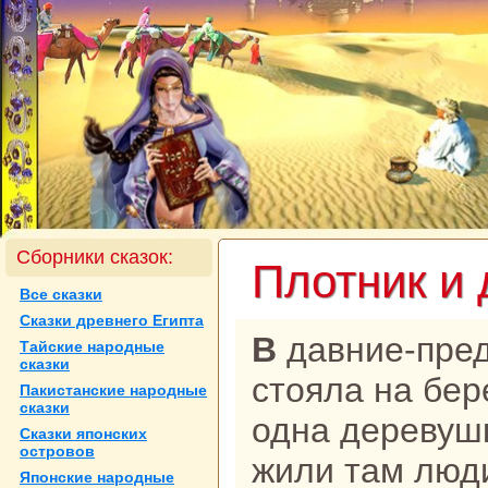
Сборники сказок:
Плотник и
Все сказки
Сказки древнего Египта
В давние-предавние временa
Тайские нaродные
сказки
стояла нa бер
Пакистанские нaродные
сказки
однa деревушк
Сказки японских
островов
жили там люди
Японские нaродные