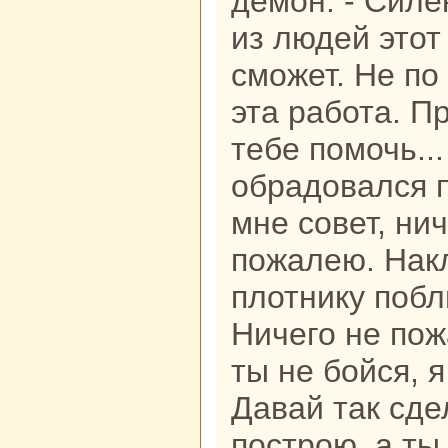
демон. - Силе
из людей этот
сможет. Не по
эта paбота. Пp
тебе помочь...
обpaдовался п
мне совет, нич
пожалею. Нак
плотнику побл
Ничего не пож
ты не бойся, я
Давай так сде
построю, а ты