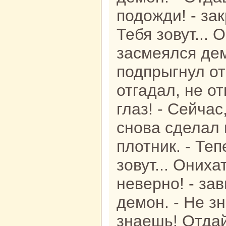
подожди! - зак
Тебя зовут... О
засмеялся де
подпрыгнул от
отгадал, не о
глаз! - Сейчас
снова сделал 
плотник. - Те
зовут... Ониха
неверно! - за
демон. - Не з
знaешь! Отдай