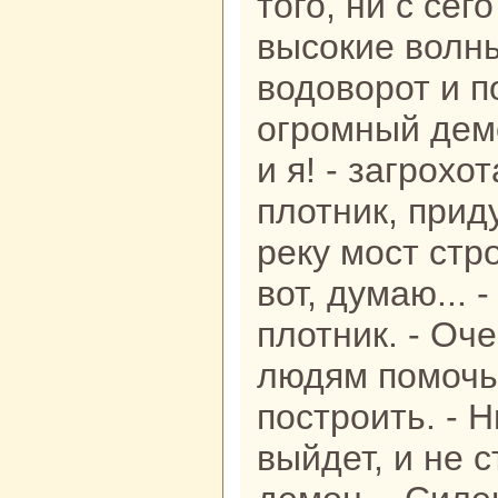
того, ни с сег
высокие волны
водоворот и п
огромный демо
и я! - загрохот
плотник, прид
реку мост стр
вот, думаю... 
плотник. - Оч
людям помочь
построить. - Н
выйдет, и не с