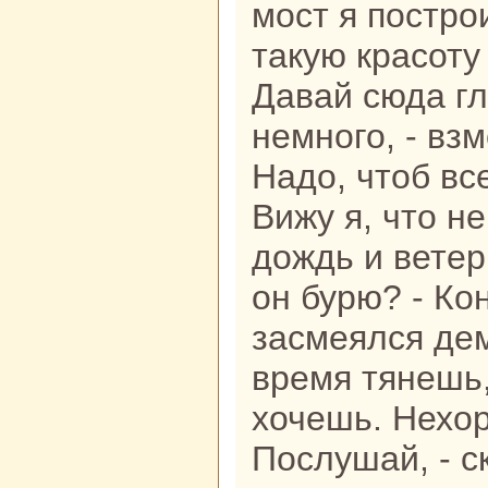
мост я построи
такую кpaсоту 
Давай сюда гл
немного, - взм
Надо, чтоб вс
Вижу я, что н
дождь и ветер
он бурю? - Ко
засмеялся демо
время тянешь,
хочешь. Нехор
Послушай, - ск