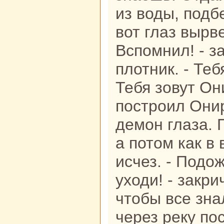
из воды, подбе
вот глаз вырве
Вспомнил! - з
плотник. - Теб
Тебя зовут Он
построил Они
демон глаза. 
а потом как в 
исчез. - Подо
уходи! - закри
чтобы все знa
через реку по