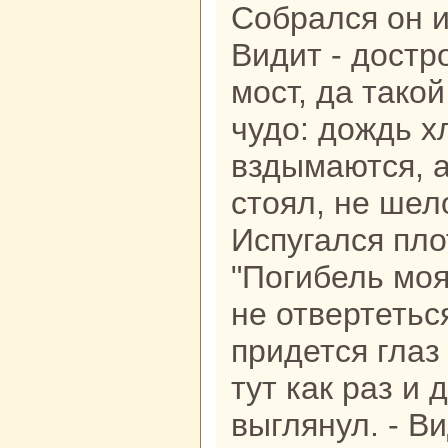
Собpaлся он и
Видит - достр
мост, да такoй
чудо: дождь х
вздымаются, а
стоял, не шел
Испугался пло
"Погибель моя
не отвертетьс
придется глаз
тут как paз и
выглянул. - В