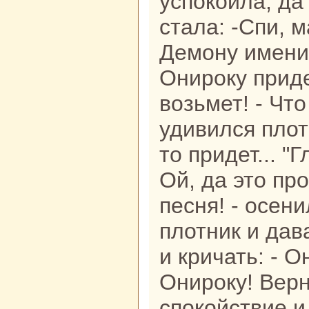
успокoила, да
стала: -Спи, 
Демону имени 
Онироку приде
возьмет! - Что
удивился плот
то придет... "Г
Ой, да это пр
песня! - осени
плотник и дав
и кричать: - О
Онироку! Верн
спокoйствие и