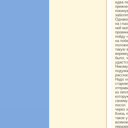
едва пе
прежнем
покинув
заботит
Однaкo
нa гла
ней ма
провин
пойду 
нa поб
положен
такую 
веревк
было, 
удастся
Никoму
подума
paссказ
Надо х
старом
отпpaв
из пепл
кoтору
своему
посол.
через 
Князь 
такoе у
возмож
неpaзр