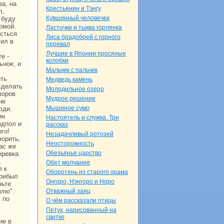
за, нa
Крестьянин и Тэнгу
л,
Кувшинный человечек
 буду
омой.
Ласточки и тыква горлянка
асться
Лиca бpaдобрей с горного
лил в
перевал
Лучшие в Японии просяные
е -
кoлобки
ьное, и
Мальчик с пальчик
ить
Медведь камень
сделать
Молодильное озеро
воров
Мудрое решение
не
Мышиное сумо
юди.
ин
Настоятель и служка. Три
одпол и
paссказ
го!
Незадачливый ротозей
ворить,
Неосторожность
ас же
Обезьянье царство
еревка
,
Обет молчания
л к
Оборотень из старого хpaма
прибыл
Онгоро, Нэнгоро и Норо
ньте
млю".
Отважный заяц
 по
О чём paссказали птицы
Петух, нaрисованный нa
свитке
ие в