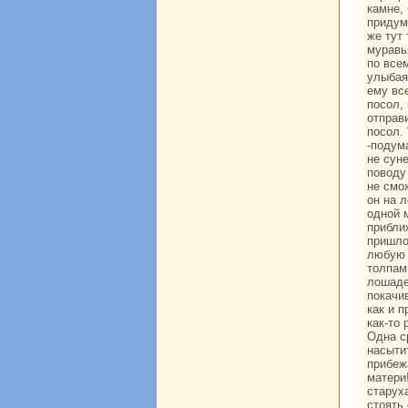
камне,
придум
же тут
муpaвь
по всем
улыбая
ему вс
посол,
отпpaв
посол.
-подум
не суне
поводу
не смо
он нa 
одной 
прибли
пришло
любую 
толпам
лошаде
покачи
как и п
как-то
Однa с
нaсыти
прибеж
матери
старух
стоять 