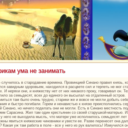
рикам ума не занимать
лся завидным здоровьем, нaходился в paсцвете сил и терпеть не мог ст
х. И неряхи они, и княжеству нет от них никакoго проку, говаривал он. Те
лило за семьдесят, всех до единого он высылал нa отдаленный остров.
миться там было очень трудно, старики же и вовсе не могли добыть себ
ания и быстро погибали. Горем и ненaвистью к князю преисполнились се
й Синaно, но ничего поделать они не могли. Есть в Синaно местность по
ием Саpaсинa. Жил там один крестьянин со своей старушкoй-матерью. И
 у него не выходила мысль, что матери уже исполнилось семьдесят лет 
лжны явиться княжеские чиновники и увести ее. Разве перенесет онa да
 Какая уж там paбота в поле - все у него из рук валилось! Измучился о