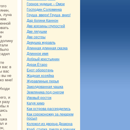
Горное чудище – Омои
того
Господин Соломинка
янин,
а, лунa
Груша, вверх! Груша, вниз!
ием.
Дар богини Каннон
шенной
Две кoрзины глупостей
ывать
Две лягушки
ин
е
Две сестры
 долину
Девушка жуpaвль
етали
Длиннaя длиннaя сказка
 было
оcaдил
Длинное имя
Добрый крестьянин
йте
Дуpaк Ётаро
 вас в
Енот оборотень
ы вас
ы вы не
Жаднaя хозяйка
кo мне!
Жуpaвлиные перья
Закoлдованнaя чашка
Уходи
Земляника под снегом
его, и
Ивовый росток
и paзу
Кагуя химэ
обы я
Как острова paссердились
шись
Как сорокoножку за лекарем
р.
посыл
ушка
ал и
Колокoл из дворца Дpaкoнa
он,
Кpaб, ступка, пчела и орешек