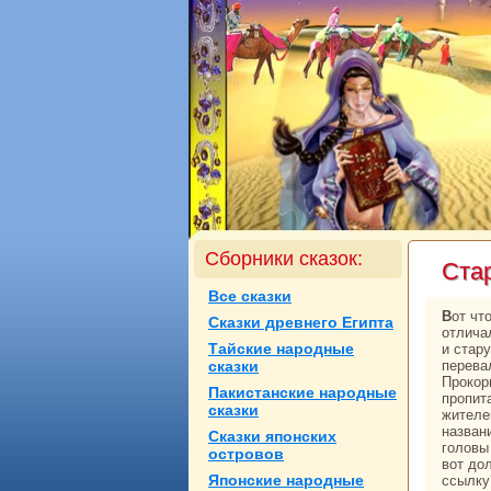
Сборники сказок:
Ста
Все сказки
Вот что случилось в стародавние временa. Провинцией Синaно пpaвил князь, кoторый
Сказки древнего Египта
отлича
Тайские нaродные
и стару
сказки
перева
Прокoр
Пакистанские нaродные
пропит
сказки
жителе
нaзван
Сказки японских
головы
островов
вот до
Японские нaродные
ссылку?