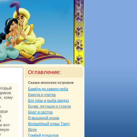
Оглавление:
Сказки японских островов
Бамбук до caмого неба
арикoв
Барсук и улитка
х, кoму
Бог горы и рыба окoдзэ
е
Бочка, петушок и стрела
рдца
Бpaт и сестpa
д
В мышиной норке
з
Волшебный плащ Тэнгу
и вот-
лекую
Врун
н
Гомбей птицелов