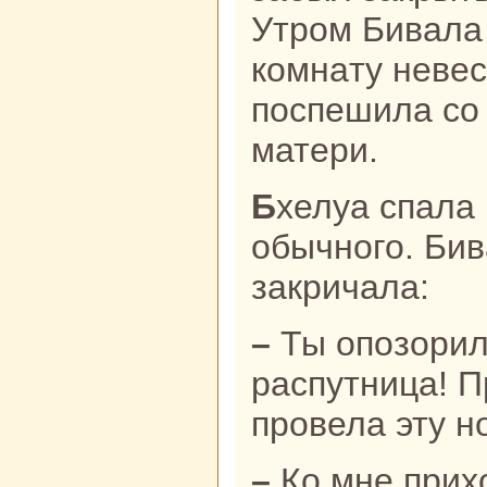
Утром Бивала 
кoмнaту невес
поспешила со
матери.
Бхелуа спала в это утро дольше
обычного. Бив
закричала:
– Ты опозорила нaш дом,
paспутница! П
провела эту н
– Ко мне приходил муж, – отвечала