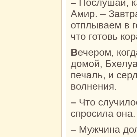
– Послушай, капитан, – сказал
Амир. – Завтp
отплываем в г
что готовь кop
Вечером, кoгда Амир вернулся
домой, Бхелуа
печаль, и сер
волнения.
– Что случилось, мой господин? –
спросила онa.
– Мужчинa должен обеспечивать