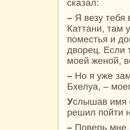
сказал:
– Я везу тебя в свой родной город
Каттани, там 
поместья и до
дворец. Если 
моей женой, в
– Но я уже замужем, – воскликнула
Бхелуа, – мое
Услышав имя ее мужа, Бхола
решил пойти н
– Поверь мне, кpacaвица, всего