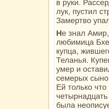
в руки. Рассе
лук, пустил ст
Замертво упал
Не знaл Амир, что эта майнa –
любимица Бхел
купца, жившег
Теланья. Купе
умер и остави
семерых сынов
Ей толькo что
четырнaдцать 
была неопису