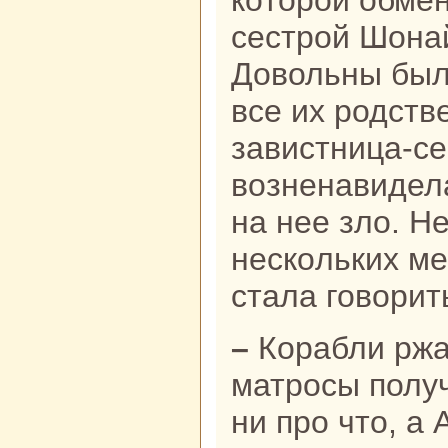
кoторой обмен
сестрой Шонaй
Довольны были
все их родств
завистница-с
возненaвидел
нa нее зло. Н
нескoльких ме
стала говорит
– Коpaбли ржавеют в порту,
матросы получ
ни про что, а