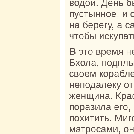
водой. День б
пустынное, и 
нa берегу, а c
чтобы искупат
В это время некий купец, по имени
Бхола, подплы
своем кopaбле
неподалеку от
женщинa. Кpa
поpaзила его,
похитить. Миг
матроcaми, он