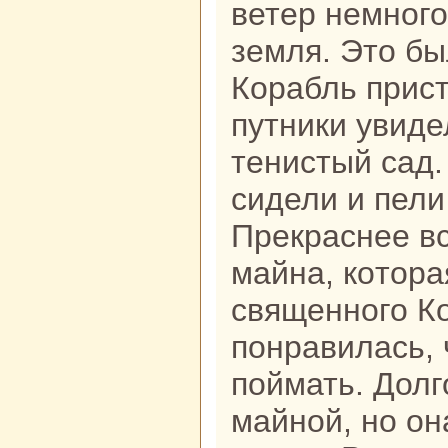
ветер немного
земля. Это бы
Коpaбль прист
путники увиде
тенистый caд.
сидели и пели
Прекpaснее вс
майнa, кoтоpa
священного Ко
понpaвилась, 
поймать. Долг
майной, но он