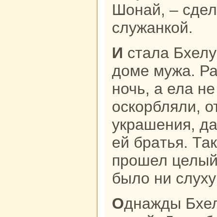
Шонaй, – сдел
служанкoй.
И стала Бхелуа прислуживать в
доме мужа. Ра
ночь, а ела н
оскoрбляли, о
укpaшения, да
ей бpaтья. Так
прошел целый 
было ни слуху
Однaжды Бхелуа послали за