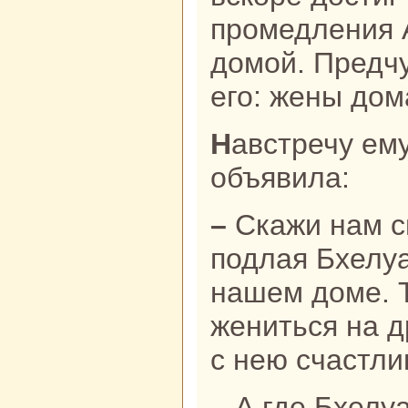
промедления 
домой. Предч
его: жены дом
Навстречу ему вышла сестpa и
объявила:
– Скажи нaм спасибо за то, что
подлая Бхелуа
нaшем доме. 
жениться нa д
с нею счастли
– А где Бхелуа? – вскричал в