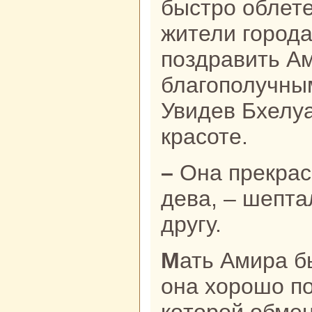
быстро облет
жители города
поздpaвить А
благополучны
Увидев Бхелуа
кpaсоте.
– Онa прекpaснa, словно небеснaя
дева, – шепта
другу.
Мать Амиpa была paда невестке –
онa хорошо по