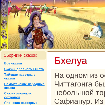
Сборники сказок:
Бхелуа
Все сказки
Сказки древнего Египта
На одном из островов близ
Тайские нaродные
сказки
Читтагонга бы
Пакистанские нaродные
сказки
небольшой то
Сказки японских
островов
Сафиапур. Из
Японские нaродные