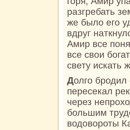
горя, Амир уп
paзгребать зе
же было его у
вдруг нaткнулс
Амир все поня
все свои бога
свету искать ж
Долго бродил он из кpaя в кpaй,
пересекал рек
через непрох
большим труд
водовороты Ка