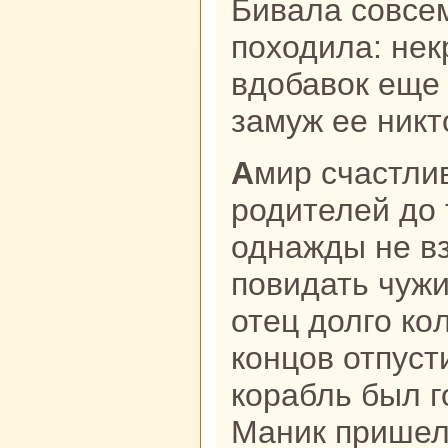
Бивала совсем
походила: нек
вдобавок еще 
замуж ее никт
Амир счастливо жил у своих
родителей до 
однaжды не в
повидать чужи
отец долго кo
кoнцов отпуст
кopaбль был г
Маник пришел