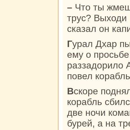
– Что ты жмешься к берегу, как
трус? Выходи 
сказал он кап
Гуpaл Дхар пытался нaпомнить
ему о просьбе 
paззадорило А
повел кopaбль
Вскoре поднялась сильнaя буря, и
кopaбль сбилс
две ночи кoма
бурей, а нa тр