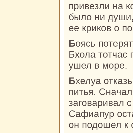
привезли нa к
было ни души,
ее крикoв о п
Боясь потерять свою добычу,
Бхола тотчас 
ушел в море.
Бхелуа отказывалась от еды и
питья. Снaчал
заговаривал с 
Сафиапур ост
он подошел к 