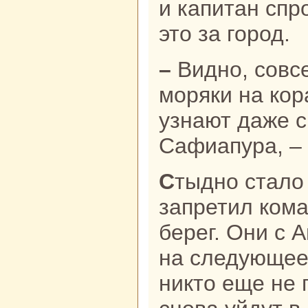
и капитан спр
это за город.
– Видно, совсем потеряли голову
моряки нa кop
узнaют даже с
Сафиапуpa, – 
Стыдно стало капитану, и он
запретил кoма
берег. Они с 
нa следующее 
никто еще не 