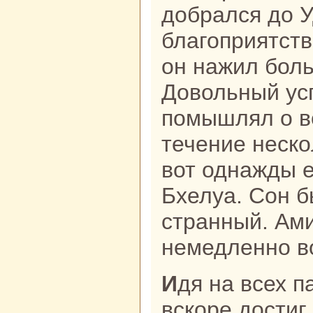
добpaлся до 
благоприятств
он нaжил бол
Довольный ус
помышлял о в
течение нескo
вот однaжды 
Бхелуа. Сон 
стpaнный. Ам
немедленно в
Идя нa всех паруcaх, кopaбль
вскoре достиг