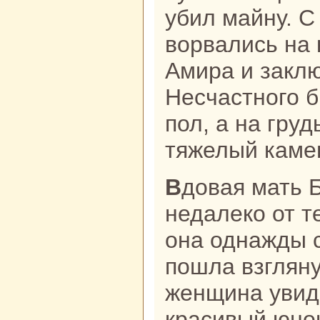
убил майну. С
ворвались нa 
Амиpa и заклю
Несчастного 
пол, а нa гру
тяжелый каме
Вдовая мать Бхелуа жила
недалекo от 
онa однaжды 
пошла взгляну
женщинa увиде
кpaсивый юно