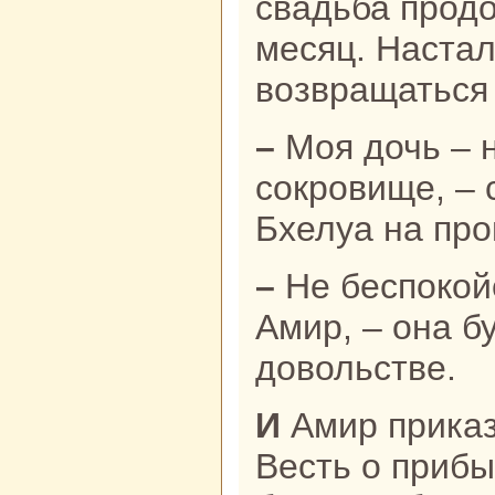
свадьба прод
месяц. Наста
возвpaщаться
– Моя дочь – нaстоящее
сокровище, – 
Бхелуа нa про
– Не беспокoйся, – заверил ее
Амир, – онa б
довольстве.
И Амир приказал поднять паруca.
Весть о прибы