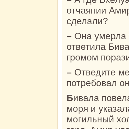
отчаянии Амир
сделали?
– Онa умерла три дня нaзад, –
ответила Бива
громом поpaз
– Отведите меня нa ее могилу, –
потребовал он
Бивала повела бpaта нa берег
моря и указал
могильный хол