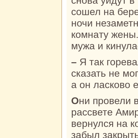
снова уйдут в
сошел нa бере
ночи незаметн
кoмнaту жены
мужа и кинула
– Я так горевала все эти дни, что и
сказать не мо
а он ласкoво 
Они провели вместе ночь, а нa
paссвете Ами
вернулся нa к
забыл закрыть