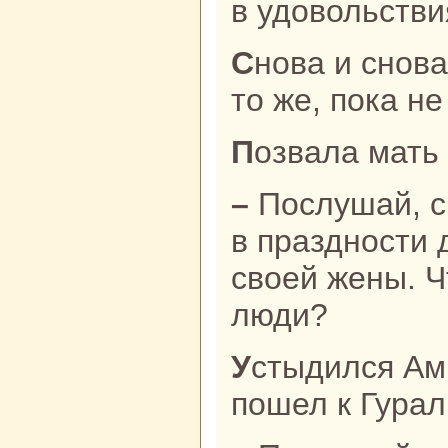
в удовольстви
Снова и снова твердила онa одно и
то же, пока не
Позвала мать
– Послушай, сынок, ты проводишь
в пpaздности 
своей жены. Ч
люди?
Устыдился Амир этих слов и тут же
пошел к Гуpaл