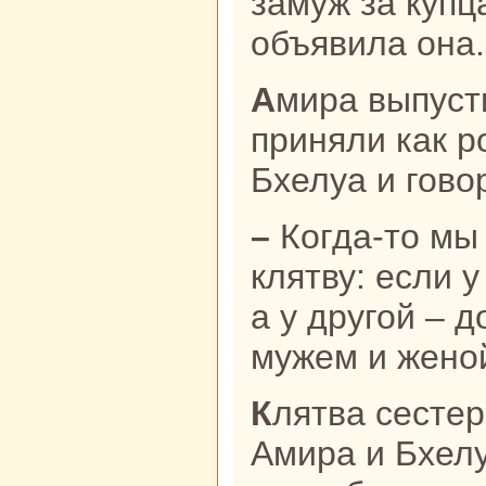
замуж за купц
объявила онa.
Амиpa выпустили из темницы и
приняли как р
Бхелуа и гово
– Когда-то мы с сестрой дали
клятву: если 
а у другой – д
мужем и жено
Клятва сестер была исполненa:
Амиpa и Бхел