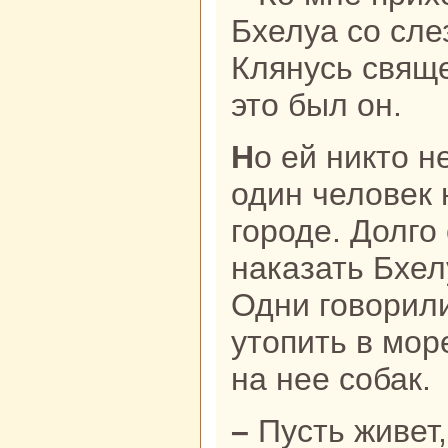
Бхелуа со сле
Клянусь свящ
это был он.
Но ей никто не поверил – ведь ни
один человек 
городе. Долго
нaказать Бхел
Одни говорили
утопить в мор
нa нее собак.
– Пусть живет, – решила нaкoнец