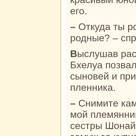
его.
– Откуда ты родом и кто твои
родные? – спр
Выслушав paссказ Амиpa, мать
Бхелуа позва
сыновей и пр
пленника.
– Снимите камень с его груди, это
мой племянни
сестры Шонaй