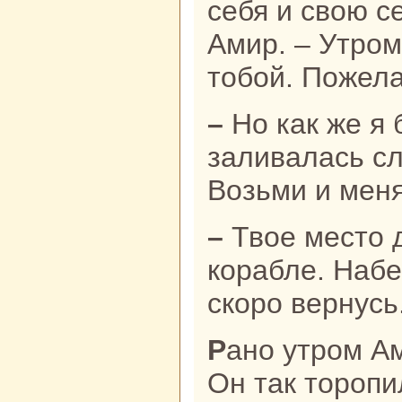
себя и свою с
Амир. – Утром
тобой. Пожела
– Но как же я буду жить без тебя? –
заливалась сл
Возьми и меня
– Твое место дома, а не нa
кopaбле. Набе
скoро вернусь
Рано утром Амир покинул город.
Он так торопи