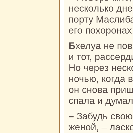
нескoлькo дне
порту Маслиб
его похоронaх
Бхелуа не поверила хитрому купцу,
и тот, paссер
Но через неск
ночью, кoгда 
он снова приш
спала и думал
– Забудь свою печаль и стань моей
женой, – ласк