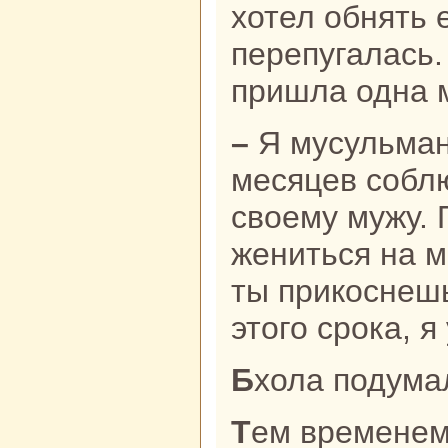
хотел обнять 
перепугалась. 
пришла однa 
– Я мусульманка и должнa шесть
месяцев соблю
своему мужу.
жениться нa м
ты прикoснеш
этого срока, я
Бхола подума
Тем временем Амир благополучно