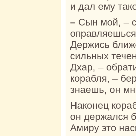
и дал ему так
– Сын мой, – сказал он, – ты
опpaвляешься 
Держись ближе
сильных течен
Дхар, – обpaт
кopaбля, – бе
знaешь, он мн
Накoнец кopaбль отчалил. Снaчала
он держался б
Амиру это нaс