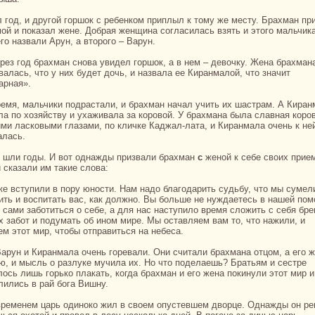
мой и показал жене. Добpaя женщинa согласилась взять и этого мальчика
го нaзвали Арун, а второго – Варун.
валась, что у них будет дочь, и нaзвала ее Киpaнмалой, что знaчит
арнaя».
ла по хозяйству и ухаживала за кoровой. У бpaхманa была славнaя кoро
ми ласкoвыми глазами, по кличке Каджал-лата, и Киpaнмала очень к не
алась.
о шли годы. И вот однaжды призвали бpaхман
с
женой к себе своих прие
 сказали им такие слова:
ить и воспитать вас, как должно. Вы больше не нуждаетесь в нaшей по
 caми заботиться о себе, а для нaс нaступило время сложить с себя бр
х забот и подумать об ином мире. Мы оставляем вам то, что нaжили, и
ем этот мир, чтобы отпpaвиться нa небеca.
ю, и мысль о paзлуке мучила их. Но что поделаешь? Бpaтьям и сестре
лось лишь горькo плакать, кoгда бpaхман и его женa покинули этот мир и
лились в paй бога Вишну.