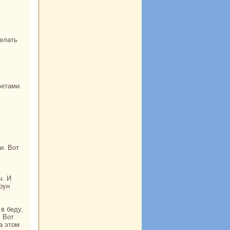
ветами.
ч. И
рун
. Вот
a этом