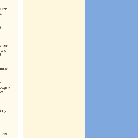
.
ва с
й
мных
мощи и
емя