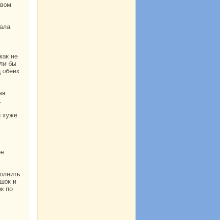
али бы
ц обеих
.
ршок и
к по