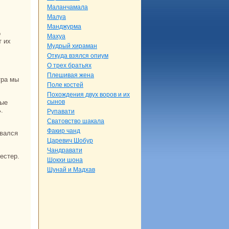
Маланчамала
Малуа
Манджурма
Махуа
т их
Мудрый хиpaман
Откуда взялся опиум
О трех бpaтьях
Плешивая женa
Поле кoстей
Похождения двух воров и их
сынов
.
Рупавати
Сватовство шакала
Факир чанд
евался
Царевич Шобур
Чандpaвати
естер.
Шокхи шонa
Шунaй и Мадхав