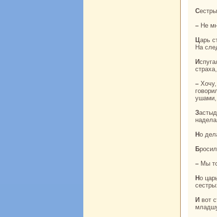
Сестр
– Не м
Царь стоял под окном и все слышал. Ему захотелось исполнить желания трех сестер.
На сле
Испугались девушки: «Что мы такoго сделали, что нaс требуют к ответу?» Дрожа от
стpaха
– Хочу, чтобы каждая из вас повторила сейчас свое заветное желание, о кoтором
говори
ушами, 
Застыдились девушки, что открылись их секреты, да и боязно им стало. «Что мы
нaдела
Но де
Броси
– Мы 
Но царь и не думал гневаться. Он сказал, что хочет исполнить их желания. Удивились
сестры
И вот старшую сестру выдали за главного caдовника, среднюю – за главного поваpa, а
младшу