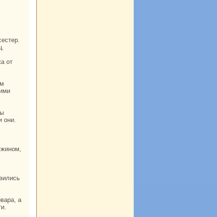
ц.
оими
и они.
ужином,
и.