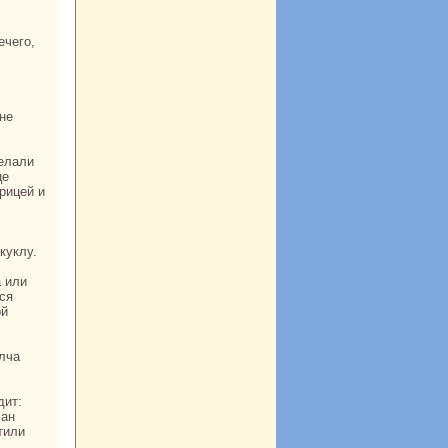
це
арицей и
куклу.
ься
ой
ман
тили