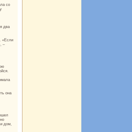
ила со
у
, –
ойся.
вышел
сно
ли дом,