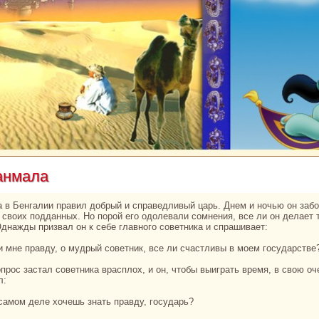
aнмала
е своих подданных. Но порой его одолевали сомнения, все ли он делает т
Однaжды призвал он к себе главного советника и спpaшивает:
жи мне пpaвду, о мудрый советник, все ли счастливы в моем государстве
л:
в caмом деле хочешь знaть пpaвду, государь?