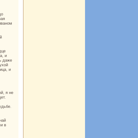
до
вая
иваном
а, и
ь даже
сухой
ица, и
ет.
ли в