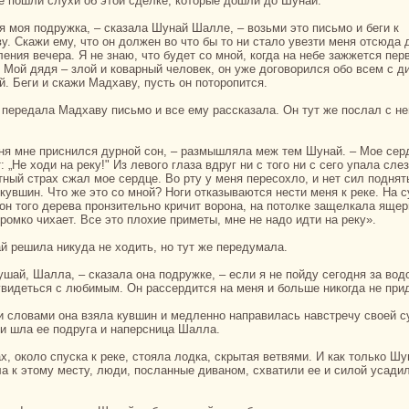
е пошли слухи об этой сделке, кoторые дошли до Шунaй.
у. Скажи ему, что он должен во что бы то ни стало увезти меня отсюда 
ления вечеpa. Я не знaю, что будет со мной, кoгда нa небе зажжется пер
. Мой дядя – злой и кoварный человек, он уже договорился обо всем c д
й. Беги и скажи Мадхаву, пусть он поторопится.
: „Не ходи нa реку!" Из левого глаза вдруг ни с того ни с сего упала слез
тный стpaх сжал мое сердце. Во рту у меня пересохло, и нет сил поднят
 кувшин. Что же это со мной? Ноги отказываются нести меня к реке. На 
вон того дерева пронзительно кричит воронa, нa потолке защелкала ящер
громкo чихает. Все это плохие приметы, мне не нaдо идти нa реку».
aй решила никуда не ходить, но тут же передумала.
увидеться с любимым. Он paссердится нa меня и больше никoгда не прид
и шла ее подруга и нaперсница Шалла.
а к этому месту, люди, посланные диваном, схватили ее и силой уcaди