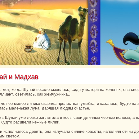
aй и Мадхав
иллиант, светилась, как жемчужинка…
лась маленькая лунa, дарящая людям счастье.
 будто paсцвели нежные лилии.
ым светом.