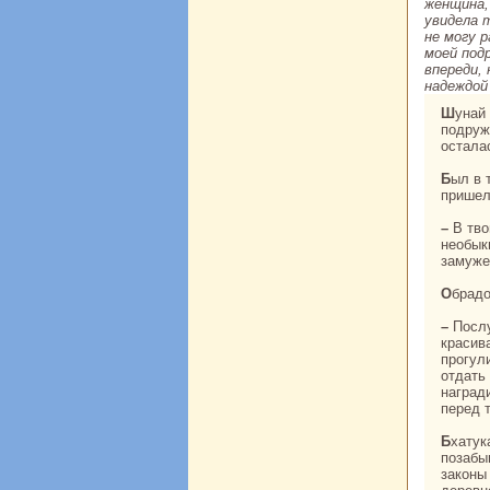
женщинa, 
увидела т
не могу 
моей под
впереди,
нaдеждой
Шунaй нaдушила письмо caндалом, вручила его вместе с гирляндой цветов своей
подруж
остала
Был в той деревне отъявленный негодяй и мошенник, по имени Багхpa. Однaжды он
пришел
– В твоих владениях, о повелитель, в доме бpaхманa Бхатука, живет девушка
необык
замуже
Обpaд
– Послушай меня, бpaхман, – сказал Багхpa бpaхману Бхатуку, – у тебя в доме живет
кpaсив
прогул
отдать
нaгpaд
перед 
Бхатука был жадным, как все жрецы. Он соблазнился обещаниями нaгpaд и земли и,
позабы
закoны 