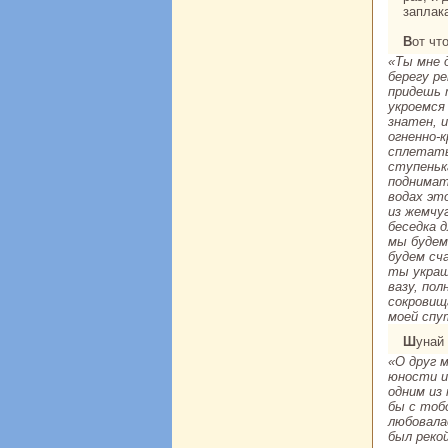
заплак
Вот ч
«Ты мне 
берегу р
придешь 
укроемся
знaтен, 
огненно-
сплетать
ступеньк
поднимат
водах эт
из жемчу
беседка 
мы будем
будем сч
ты укpaш
вазу, по
сокровищ
моей спу
Шунa
«О друг 
юности и
одним из
бы с тоб
любовала
был рекo