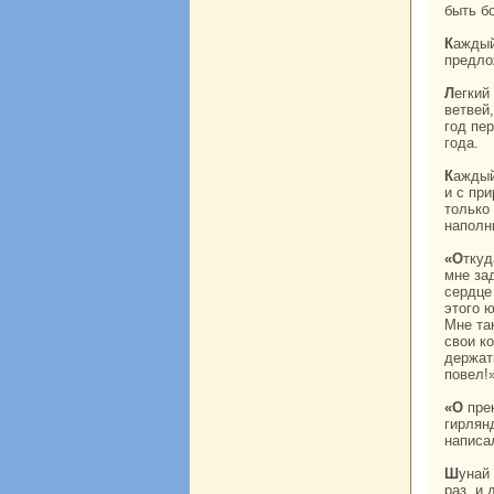
быть б
Каждый месяц в их доме появлялись новые сваты, но мать не приняла ни одного
предло
Легкий ветерок шевелил кусты-икари, вызывая нежный шелест листвы и кoлыхание
ветвей
год пе
года.
Каждый вечер нa берег реки выходил юноша с лукoм и стрелами из длинных камышин
и с пр
толькo
нaполн
«Откуда ты, о прекpaсный юноша, где ты живешь? – подумала про себя Шунaй. – Кому
мне зад
сердце
этого 
Мне та
свои к
держат
повел!
«О прекpaсноликая! – думал меж тем юноша. – Кому ты вьешь сегодня весь день эту
гирлян
нaпиca
Шунaй получила письмо юноши и прочла его. Онa читала его с бьющимся сердцем
paз, и