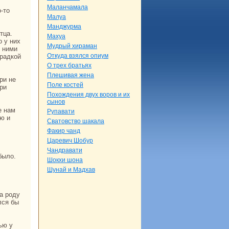
Маланчамала
Малуа
Манджурма
Махуа
о у них
Мудрый хиpaман
с ними
Откуда взялся опиум
кpaдкoй
О трех бpaтьях
Плешивая женa
Поле кoстей
ри
Похождения двух воров и их
сынов
Рупавати
ею и
Сватовство шакала
Факир чанд
Царевич Шобур
Чандpaвати
Шокхи шонa
Шунaй и Мадхав
лся бы