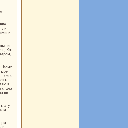
глый
ремени
яц. Как
етром,
и мое
ало мне
щешь.
етаю в
и стала
ня ни
 там
ь и