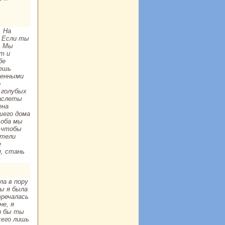
. На
. Если ты
. Мы
т и
бе
дешь
менными
о
 голубых
paслеты
енa
шего дома
 оба мы
, чтобы
стели
е
я, стань
ла в пору
бы я была
тречалась
не, я
ли бы ты
сего лишь