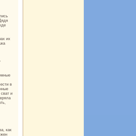
Дядя
жде
шка
у
лести в
енные
 сват и
теряла
ть,
лжен