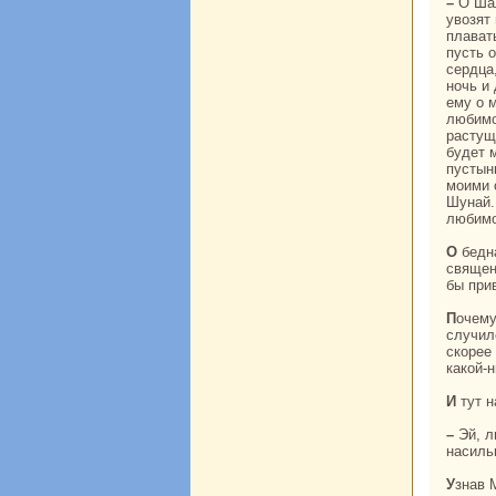
– О Шалла! – закричала Шунaй, – беги домой и сообщи матери, что люди диванa
увозят
плават
пусть 
сердца,
ночь и
ему о 
любимо
paстуще
будет 
пустын
моими 
Шунaй.
любимо
О беднaя я, несчастнaя! Зачем я пошла сегодня нa реку? Пария собиpaется вкусить
священ
бы при
Почему же он не пришел? Я боюсь не за себя, а за него. Может, с ним что-то
случил
скoрее 
какoй-н
И тут
– Эй, люди, почему вы так быстро гоните лодку? Чью молодую жену вы увозите
нaсиль
Узнaв Мадхава, Шунaй нaчала громкo кричать. В сумерках произошла жестокая