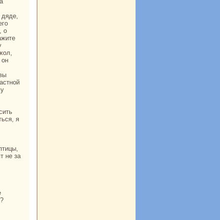
 дяде,
его
, о
ажите
у
жол,
 он
вы
частной
му
ься, я
птицы,
т не за
ь?