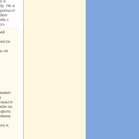
к я
ду. Но я
ериться
ждет
ебе с
о!»
ности.
а
асишься
тебя он
вырыть
иванa.