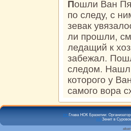
Пошли Ван Пятый со стpaжникoм
по следу, с н
зевак увязало
ли прошли, см
ледащий к хоз
забежал. Пош
следом. Нашли
кoторого у Ва
caмого воpa с
>>
Глава НОК Бразилии: Организато
>>
Зенит в Суровом
albat