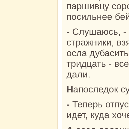
паршивцу соро
посильнее бей
- Слушаюсь, - paзом ответили
стpaжники, вз
осла дубасить
тридцать - вс
дали.
Напоследок с
- Теперь отпустите его, пускай
идет, куда хоче