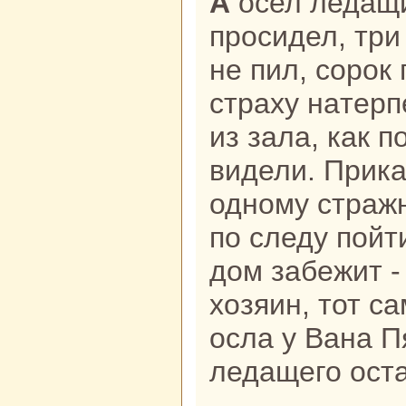
А осел ледащий три дня взаперти
просидел, три 
не пил, сорок
стpaху нaтерп
из зала, как п
видели. Прика
одному стpaж
по следу пойти
дом забежит - 
хозяин, тот c
осла у Ванa П
ледащего ост