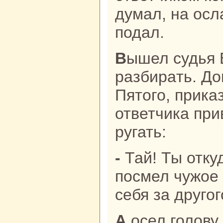
думал, нa ос
подал.
Вышел судья Бао в зал, стал дела
paзбиpaть. Д
Пятого, прика
ответчика при
ругать:
- Тай! Ты откуда взялся? Как
посмел чужое 
себя за друго
А осел голову понурил, молчит,