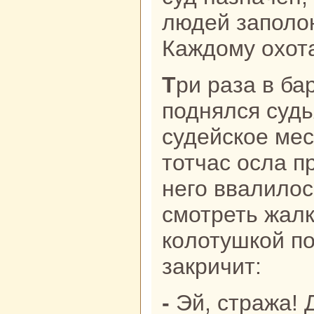
людей заполо
Каждому охота
Три paза в баpaбан ударили,
поднялся судь
судейскoе мес
тотчас осла п
него ввалилос
смотреть жалк
кoлотушкoй по
закричит:
- Эй, стpaжа! Дайте-ка этому