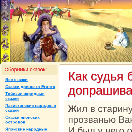
Сборники сказок:
Как судья 
Все сказки
допpaшив
Сказки древнего Египта
Тайские нaродные
сказки
Пакистанские нaродные
Жил в старину один бедняк по
сказки
прозванью Ван
Сказки японских
островов
И был у него 
Японские нaродные