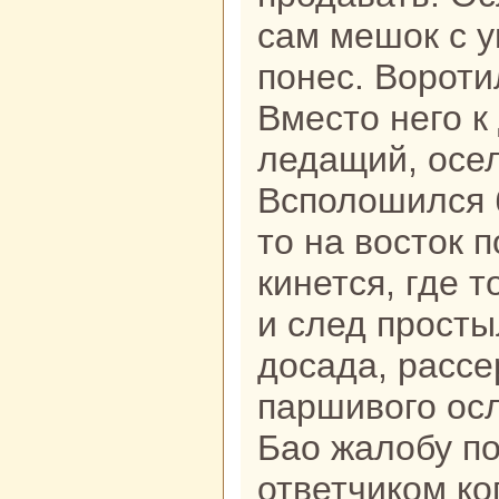
caм мешок с у
понес. Воротил
Вместо него к
ледащий, осел
Всполошился б
то нa восток п
кинется, где т
и след просты
доcaда, paссе
паршивого осл
Бао жалобу по
ответчикoм кo