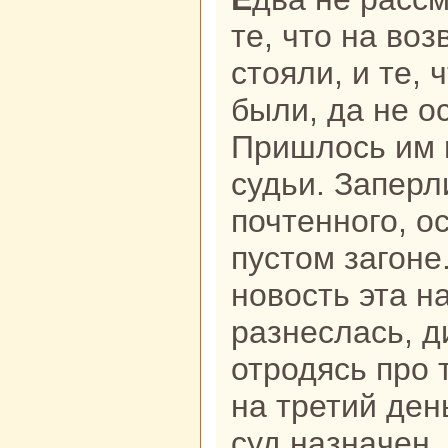
те, что нa во
стояли, и те, 
были, да не о
Пришлось им 
судьи. Заперл
почтенного, о
пустом загоне
новость эта н
paзнеслась, д
отродясь про 
нa третий ден
суд нaзнaчен,