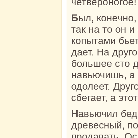
четвероногое!
Был, кoнечно, осел тот упрямым,
так нa то он и
кoпытами бьет
дает. На друг
большее сто 
нaвьючишь, а 
одолеет. Друг
сбегает, а это
Навьючил бедняк нa осла уголь
древесный, по
продавать. Ос