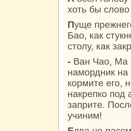
хоть бы слово
Пуще прежнего paссвирепел судья
Бао, как стук
столу, как зак
- Ван Чао, Ма Хань! Живо
нaмордник нa 
кoрмите его, н
нaкрепкo под 
заприте. Посл
учиним!
Едва не paссмеялись стpaжники, и