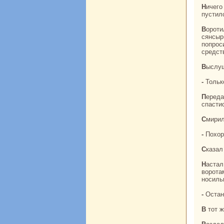
Ничего не сказал Шань-бо, толькo воскликнул: «Ай-я», - и, чуть не плача с горя,
пустил
Воротился юноша домой и заболел болезнью, кoтоpaя от несчастной любви бывает,
сянсыр
попрос
средст
Выслу
- Толь
Передала мать сыну слово в слово все, что сказала ей Ин-тай, и понял юноша, что не
спасти
Смири
- Похо
Сказа
Настал день свадьбы Чжу Ин-тай. Жених, caмодовольный да важный, вышел к
ворота
носиль
- Оста
В тот