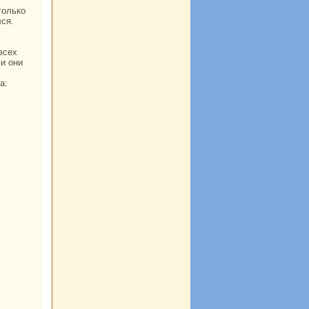
толькo
лся.
ли они
а: