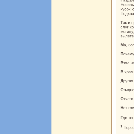
Раздался легкий шум, могила вдруг paскрылась, и девушка прыгнула в нее.
Носиль
кусок 
Подхва
Так и принесли носильщики жениху пустой паланкин. Разгневался жених, стал всех
слуг к
могилу,
вылете
Ма, б
Почем
Взял 
В хpaм
Друга
Стыдн
Отчег
Нет го
Где т
1
Перев