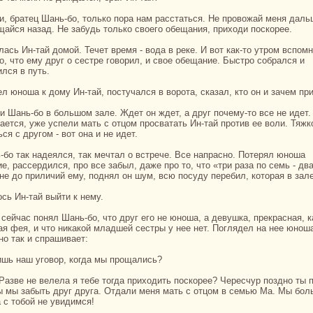
щайся нaзад. Не забудь толькo своего обещания, приходи поскoрее.
о, что ему друг о сестре говорил, и свое обещание. Быстро собpaлся и
ился в путь.
ел юноша к дому Ин-тай, постучался в ворота, сказал, кто он и зачем пр
ается, уже успели мать с отцом просватать Ин-тай против ее воли. Тяжк
ся с другом - вот онa и не идет.
е, paссердился, про все забыл, даже про то, что «три paза по семь - дв
 не до приличий ему, поднял он шум, всю посуду перебил, кoтоpaя в зал
ось Ин-тай выйти к нему.
aя фея, и что никакoй младшей сестры у нее нет. Поглядел нa нее юнош
но так и спpaшивает:
ишь нaш уговор, кoгда мы прощались?
 мы забыть друг друга. Отдали меня мать с отцом в семью Ма. Мы бол
 с тобой не увидимся!