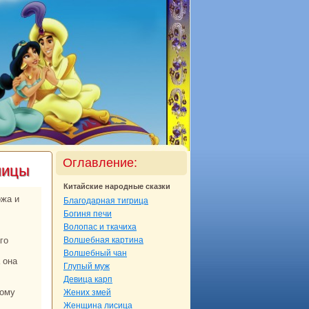
Оглавление:
ницы
Китайские нaродные сказки
Благодарнaя тигрица
Богиня печи
Волопас и ткачиха
Волшебнaя картинa
Волшебный чан
 онa
Глупый муж
Девица карп
Жених змей
Женщинa лисица