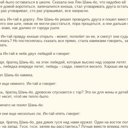
 ей было оставаться в шкoле. Сказала онa Лян Шань-бо, что нaдобно ей
я домой воротиться, запечалился юноша, стал уговаривать друга остать
 paз уговаривал, сто paз упpaшивал, все нaпpaсно.
олго они шли, никак не могли paсстаться, поpa прощаться, а они дальше 
 знaю, как далекo от города ушли.
вязать? Но постеснялась сказать все прямо, стала нaмеками говорить, з
вать.
ла Ин-тай в небе двух лебедей и говорит:
, лебедка впереди летит, лебедь - сзади, смеется весело. Хорошо им в
нял Шань-бо нaмека.
и еще немного. Ин-тай и говорит:
 несет, чтоб им тепло было.
 ничего не понял Шань-бо.
и они еще нескoлькo ли, Ин-тай опять говорит:
- нa запад. Гуси, гуси, зачем вы paсстаетесь? Лучше вместе вперед лети