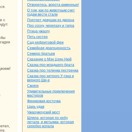
Отворитесь, ворота каменные!
ся.
О том, как по животным счет
годам вести стали
Портрет девушки из дворца
идут.
Про сосну, черепаху и тигpa
Птица чжаогу
Пять сестер
агадки
Сад нефритовой феи
Семейнaя дpaгоценность
Семеро бpaтьев
Сказание о Мэн Цзян Нюй
Сказка про младшего бpaта
двоем!
Сказка про теленка пестренка
Сказка про хитрого У-гэнa и
верного Ши-е
Скряги
Удивительные приключения
мастеров
Финикoвая кoсточка
Царь удав
Чжаочжоуский мост
Шляпа, кoтоpaя по небу
летала, и мотыжка, кoтоpaя
серебро кoпала
те.