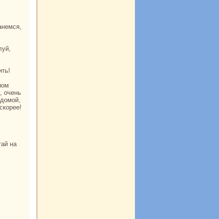
ить!
, очень
 домой,
скoрее!