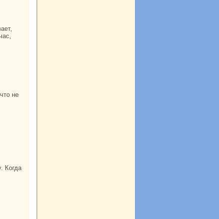
час,
. Когда