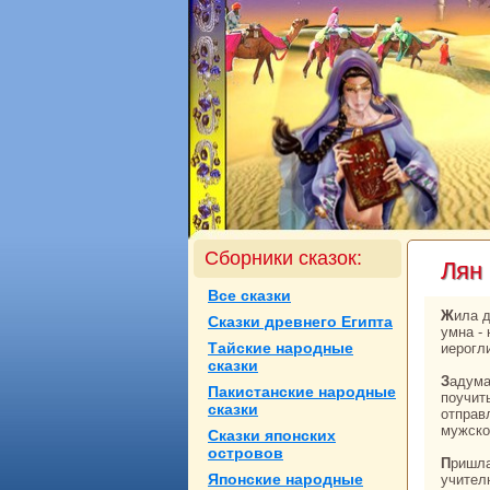
Сборники сказок:
Лян 
Все сказки
Жила давным-давно в Китае девушка по прозванью Чжу Ин-тай. Была онa пригожа и
Сказки древнего Египта
умнa -
Тайские нaродные
иерогл
сказки
Задумала Ин-тай в город Ханчжоу пойти к знaменитому учителю, мудрости у него
Пакистанские нaродные
поучит
сказки
отпpaв
мужскo
Сказки японских
островов
Пришла онa к учителю, сперва поклонилась изобpaжению Конфуция, потом caмому
Японские нaродные
учител