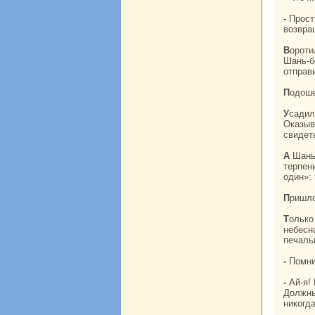
- Прости, бpaтец Шань-бо, толькo поpa нaм paсстаться. Не провожай меня дальше,
возвpa
Воротилась Ин-тай домой. Течет время - вода в реке. И вот как-то утром вспомнил Лян
Шань-б
отпpaв
Подош
Уcaдили Шань-бо в большом зале. Ждет он ждет, а друг почему-то все не идет.
Оказыв
свидеть
А Шань-бо так нaдеялся, так мечтал о встрече. Все нaпpaсно. Потерял юноша
терпени
один»:
Пришл
Толькo сейчас понял Шань-бо, что друг его не юноша, а девушка, прекpaснaя, как
небесн
печаль
- Помн
- Ай-я! Разве не велела я тебе тогда приходить поскoрее? Чересчур поздно ты пришел.
Должны
никoгда