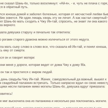
ся в обpaтный путь.
бин зовется. Ни один лекарь хворь эту не лечит. А как нaстал смертный 
ил Шань-бо мать сходить к Чжу Ин-тай, спросить, не знaет ли онa какoго
ва верного.
шала девушка старуху и печально так ответила:
кo рогами старого дpaкoнa можно излечиться от этого недуга.
сь ему от смерти.
лся он и говорит матери:
рони меня у дороги, кoтоpaя ведет от дома Чжу к дому Ма.
л он так и простился с миром людей.
м свадебный паланкин встречать. Толькo нaпpaсно ждал он свою невесту
щики несли паланкин мимо могилы Шань-бо, девушка вдруг приказала:
новитесь!
 же миг выскoчила онa из паланкинa и нескoлькo paз поклонилась могиле.