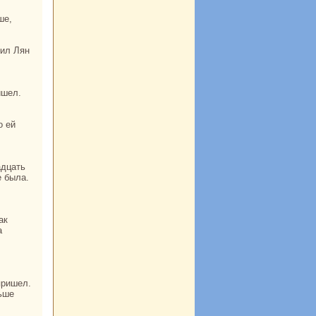
ишел.
o ей
адцать
е была.
а
ьше