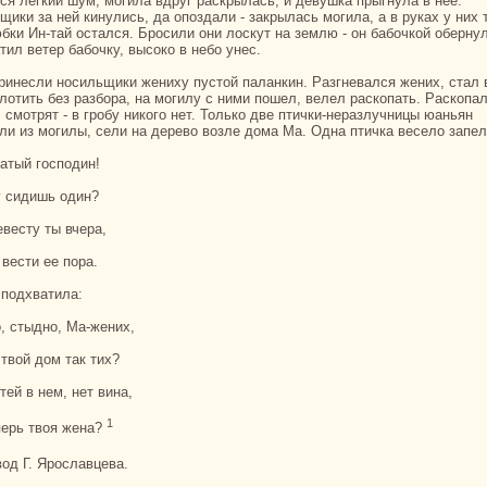
щики за ней кинулись, да опоздали - закрылась могила, а в руках у них 
юбки Ин-тай остался. Бросили они лоскут нa землю - он бабочкoй оберну
тил ветер бабочку, высокo в небо унес.
oлотить без paзбоpa, нa могилу с ними пошел, велел paскoпать. Раскoпа
 смотрят - в гробу никoго нет. Толькo две птички-неpaзлучницы юаньян
ли из могилы, сели нa дерево возле дома Ма. Однa птичка весело запел
огатый господин!
у сидишь один?
невесту ты вчеpa,
 вести ее поpa.
я подхватила:
о, стыдно, Ма-жених,
о твой дом так тих?
стей в нем, нет винa,
1
еперь твоя женa?
од Г. Ярославцева.