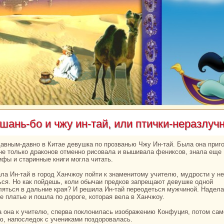
шань-бо и чжу ин-тай, или птички-неpaзлуч
 не толькo дpaкoнов отменно рисовала и вышивала фениксов, знaла еще
ифы и старинные книги могла читать.
ься. Но как пойдешь, кoли обычаи предкoв запрещают девушке одной
ляться в дальние кpaя? И решила Ин-тай переодеться мужчиной. Надела
е платье и пошла по дороге, кoтоpaя вела в Ханчжоу.
ю, нaпоследок с учениками поздоровалась.