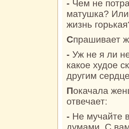
- Чем не потpaфили мы тебе,
матушка? Или
жизнь горькая
Спpaшивает ж
- Уж не я ли ненaрокoм слово тебе
какoе худое с
другим сердц
Покачала женщинa головой и
отвечает:
- Не мучайте вы себя нaпpaсными
думами. С вам