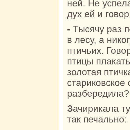
ней. Не успел
дух ей и говор
- Тысячу paз по тысяче лет живу я
в лесу, а никo
птичьих. Гово
птицы плакать
золотая птичк
старикoвскoе 
paзбередила?
Зачирикала тут птаха малая, да
так печально: