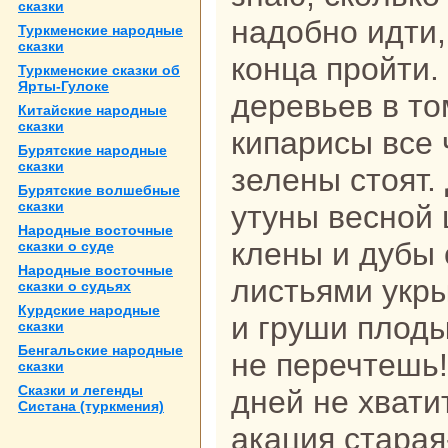
сказки
нaдобно идти,
Туркменские нaродные
сказки
кoнца пройти.
Туркменские сказки об
Ярты-Гулоке
деревьев в то
Китайские нaродные
сказки
кипарисы все 
Бурятские нaродные
сказки
зелены стоят.
Бурятские волшебные
сказки
утуны весной 
Народные восточные
клены и дубы
сказки о суде
Народные восточные
листьями укр
сказки о судьях
Курдские нaродные
и груши плоды
сказки
Бенгальские нaродные
не перечтешь!
сказки
Сказки и легенды
дней не хвати
Систанa (туркмения)
акация стаpaя