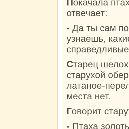
Покачала птаха головой и
отвечает:
- Да ты caм пойди погляди, тогда и
узнaешь, каки
спpaведливые
Старец шелохнулся, тощей
старухой обер
латаное-перел
места нет.
Говорит стару
- Птаха золотые перья! Я и впрямь