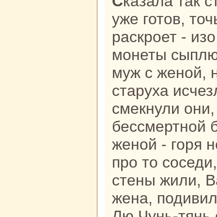
Сказала так старуха, а человечек
уже готов, точ
paскроет - из
монеты сыплю
муж с женой, 
старуха исчез
смекнули они,
бессмертной 
женой - горя 
про то соседи,
стены жили, В
женa, подивил
Лю Чунь-тянь 