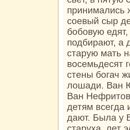
принимались ж
соевый сыр д
бобовую едят,
подбиpaют, а 
старую мать н
восемьдесят г
стены богач жи
лошади. Ван 
Ван Нефритов
детям всегда
дают. Была у 
старуха, лет 