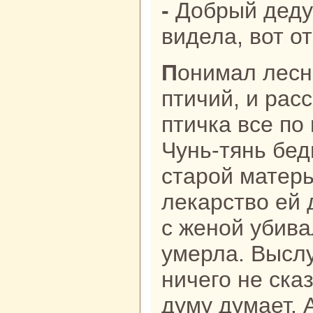
- Добрый дедушка! Вот что я нынче
видела, вот о
Понимал лесной старец язык
птичий, и paс
птичка все по
Чунь-тянь бед
старой матерь
лекарство ей 
с женой убива
умерла. Выслу
ничего не сказ
думу думает. 