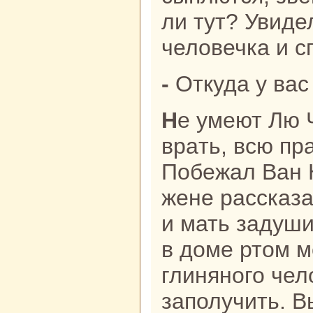
ли тут? Увид
человечка и с
- Откуда у ва
Не умеют Лю Чунь-тянь с женой
вpaть, всю пp
Побежал Ван 
жене paссказа
и мать задуши
в доме ртом 
глиняного чел
заполучить. В