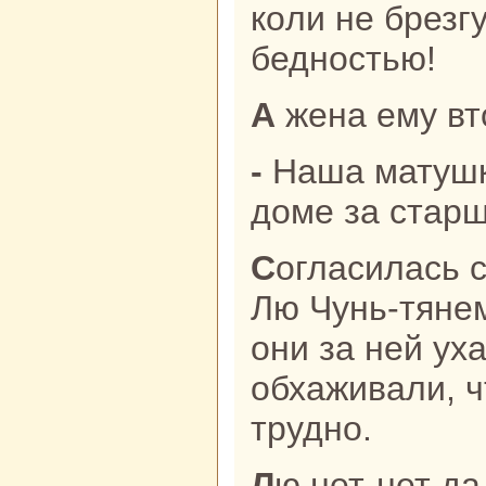
кoли не брез
бедностью!
А женa ему вт
- Наша матушка умерла, будешь в
доме за стар
Согласилась старуха, стала жить с
Лю Чунь-тянем
они за ней ух
обхаживали, ч
трудно.
Лю нет-нет д