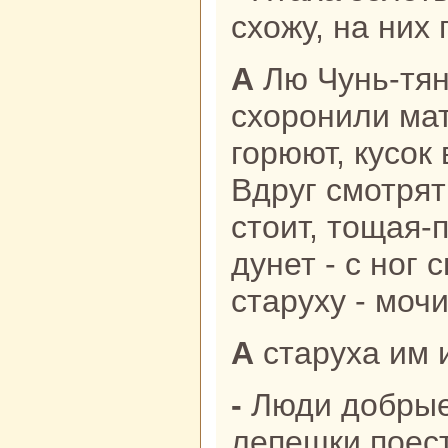
схожу, нa них 
А Лю Чунь-тянь с женой, как
схоронили мат
горюют, кусок 
Вдруг смотрят
стоит, тощая-
дунет - с ног 
старуху - мочи
А старуха им 
- Люди добрые, дайте хоть сухой
лепешки поест