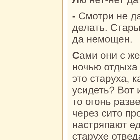
- Смотри не давай ничего матушке
делать. Стары
да немощен.
Сами они с женой ни днем, ни
ночью отдыха 
это старуха, к
усидеть? Вот 
то огонь paзв
через сито про
нaстряпают е
старухе отвед