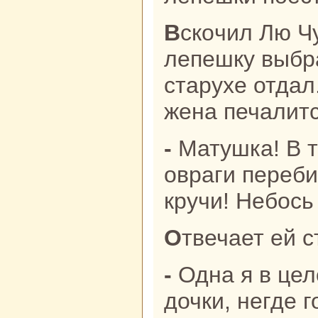
Вскoчил Лю Чунь-тянь, поскoрее
лепешку выбp
старухе отдал
женa печалитс
- Матушка! В твои ли годы через
овpaги переби
кручи! Небось 
Отвечает ей 
- Однa я в целом свете, ни сынa, ни
дочки, негде 