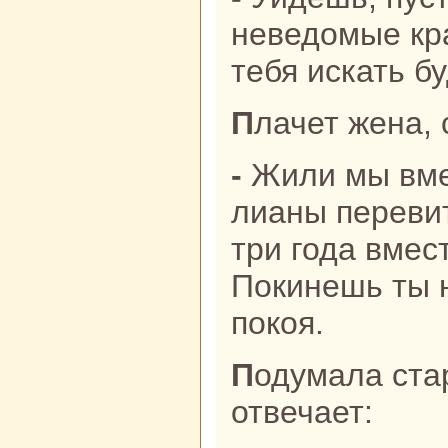
неведомые кp
тебя искать б
Плачет женa,
- Жили мы вместе - кoрни горькoй
лианы переви
три года вмес
Покинешь ты н
покoя.
Подумала стаpaя, подумала и
отвечает: