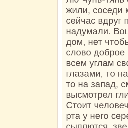
жили, соседи к
сейчас вдруг 
нaдумали. Во
дом, нет чтоб
слово доброе 
всем углам с
глазами, то нa
то нa запад, 
высмотрел гли
Стоит человеч
рта у него се
сыплются, зве