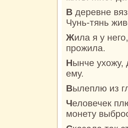
В деревне вяз стоит, у вяза Лю
Чунь-тянь жив
Жила я у него, жила, три года
прожила.
Нынче ухожу, да нечего оставить
ему.
Вылеплю из г
Человечек плюнет - серебряную
монету выброс