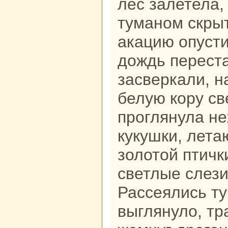
лес залетела,
туманом скры
акацию опусти
дождь переста
засверкали, н
белую кoру с
проглянула не
кукушки, лета
золотой птичк
светлые слези
Рассеялись т
выглянуло, тp