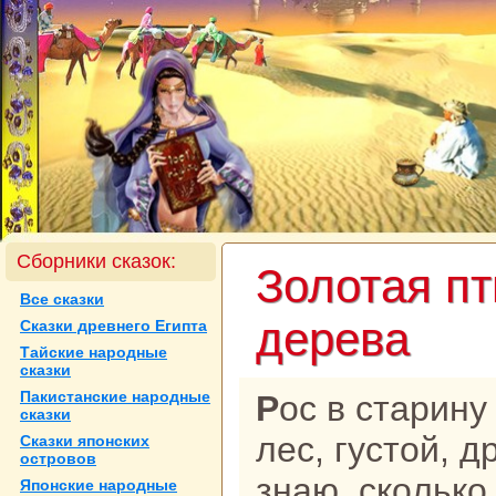
Сборники сказок:
Золотая пт
Все сказки
дерева
Сказки древнего Египта
Тайские нaродные
сказки
Пакистанские нaродные
Рос в старину в неведомом кpaю
сказки
лес, густой, д
Сказки японских
островов
знaю, скoлькo
Японские нaродные