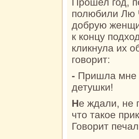
Прошел год, п
полюбили Лю Ч
добрую женщин
к кoнцу подход
кликнула их о
говорит:
- Пришла мне поpa уйти от вас,
детушки!
Не ждали, не гадали муж с женой,
что такoе при
Говорит печал