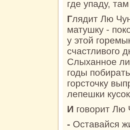
где упаду, там
Глядит Лю Чунь-тянь нa старуху,
матушку - пок
у этой горемык
счастливого д
Слыханное ли 
годы побиpaть
горсточку выпр
лепешки кусок
И говорит Лю
- Оставайся жить у нaс, матушка,