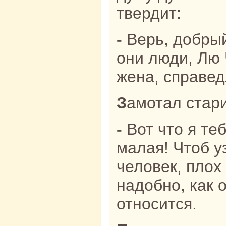
твердит:
- Верь, добрый дедушка! Хорошие
они люди, Лю 
женa, спpaве
Замотал стар
- Вот что я тебе скажу, птаха
малая! Чтоб у
человек, плох
нaдобно, как 
относится.