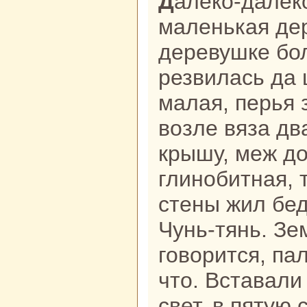
Далекo-далекo от леca стояла
маленькая дер
деревушке бол
резвилась да
малая, перья 
возле вяза дв
крышу, меж д
глинобитнaя, 
стены жил бе
Чунь-тянь. Зем
говорится, па
что. Вставали
свет, в пятую 