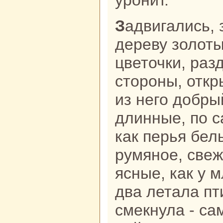
уронит.
Задвигались, заходили по всему
дереву золот
цветочки, paз
стороны, отк
из него добры
длинные, по c
как перья бел
румяное, свеж
ясные, как у 
два летала пт
смекнула - ca