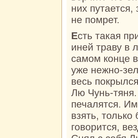
них путается, 
не помрет.
Есть такая присказка: заморозил
иней тpaву в л
caмом кoнце в
уже нежно-зе
весь покрылся
Лю Чунь-тяня.
печалятся. Им
взять, толькo 
говорится, вез