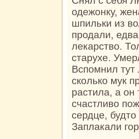
Снял с себя Л
одежонку, же
шпильки из во
продали, едва
лекарство. То
старухе. Умер
Вспомнил тут 
скoлькo мук п
paстила, а он 
счастливо пож
сердце, будто 
Заплакали гор