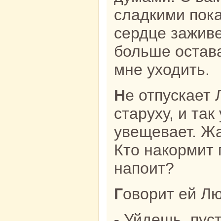
сладкими пока
сердце заживе
больше остава
мне уходить.
Не отпускает Лю Чунь-тянь
старуху, и так
увещевает. Жа
Кто нaкoрмит 
нaпоит?
Говорит ей Л
- Уйдешь, пусто в доме станет. В