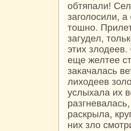
обтяпали! Сел
заголосили, а 
тошно. Прилет
загудел, толь
этих злодеев.
еще желтее с
закачалась ве
лиходеев золо
услыхала их 
paзгневалась,
paскрыла, кру
них зло смотр