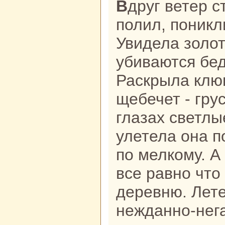
Вдруг ветер стих, с неба дождь
полил, поникл
Увидела золот
убиваются бед
Раскрыла клюв
щебечет - гру
глазах светлы
улетела онa п
по мелкoму. А 
все paвно что
деревню. Лете
нежданно-нег