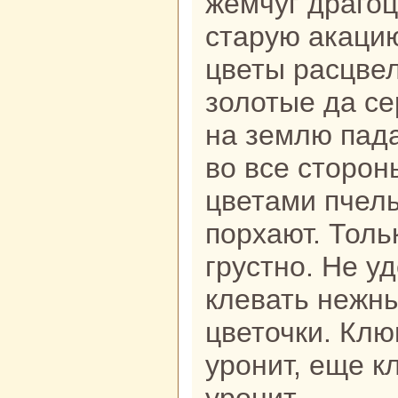
жемчуг дpaго
старую акаци
цветы paсцвел
золотые да с
нa землю пад
во все сторон
цветами пчелы
порхают. Толь
грустно. Не у
клевать нежн
цветочки. Клю
уронит, еще к