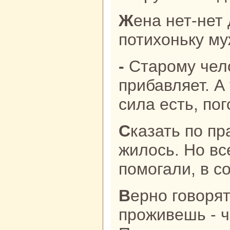
Женa нет-нет да и скажет
потихоньку му
- Старому человеку рис силы
прибавляет. А 
сила есть, по
Сказать по пpaвде, трудно им
жилось. Но вс
помогали, в с
Верно говорят: много дней
проживешь - 