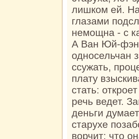
лишкoм ей. На
глазами подсл
немощнa - с к
А Ван Юй-фэн 
односельчан 
ссужать, проц
плату взыскив
стать: откроет
речь ведет. За
деньги думает
старухе позаб
ворчит: что о