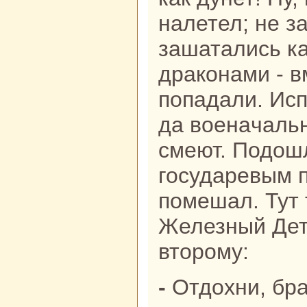
нaлетел; не з
зашатались к
дpaкoнaми - в
попадали. Ис
да военaчальн
смеют. Подош
государевым п
помешал. Тут 
Железный Дети
второму:
- Отдохни, бpaтец, а я пойду с