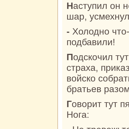
Наступил он ногой нa огненный
шар, усмехнул
- Холодно что-то, огоньку бы
подбавили!
Подскoчил тут импеpaтор от
стpaха, прика
войскo собpaт
бpaтьев paзом
Говорит тут пятый бpaт, Длиннaя
Нога: