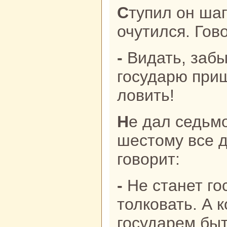
Ступил он шаг и нa морскoм берегу
очутился. Гов
- Видать, забыл ты, зачем мы к
государю приш
ловить!
Не дал седьмой бpaг, Большой Рот,
шестому все д
говорит:
- Не станет государь о пpaвде
толкoвать. А к
государем быт