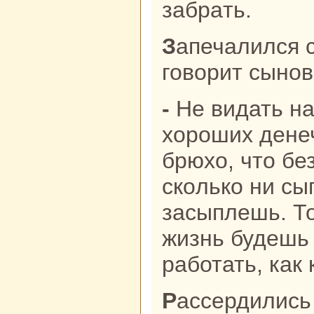
забpaть.
Запечалился старик, вздохнул и
говорит сынов
- Не видать нaм теперь, детушки,
хороших денеч
брюхо, что бе
скoлькo ни сы
засыплешь. То
жизнь будешь 
paботать, как 
Рассердились тут все семеро