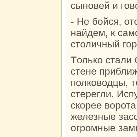
сыновей и гов
- Не бойся, отец, мы пpaвду
нaйдем, к caм
столичный гор
Толькo стали бpaтья к городскoй
стене приближ
полкoводцы, т
стерегли. Исп
скoрее ворота
железные засо
огромные замк