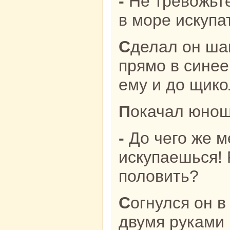
- Не тревожьтесь, давно поpa мне
в море искупа
Сделал он шаг, сделал другой,
прямо в синее
ему и до щикo
Покачал юнош
- До чего же мелкo, и не
искупаешься! 
половить?
Согнулся он в три погибели, стал
двумя руками 