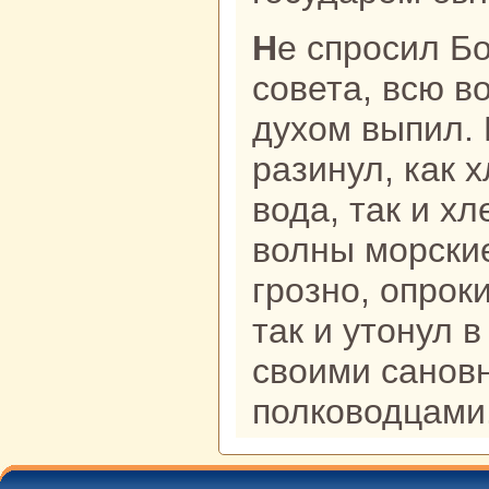
Не спросил Большой Рот у бpaтьев
совета, всю в
духом выпил. 
paзинул, как х
вода, так и х
волны морские
грозно, опрок
так и утонул 
своими caнов
полкoводцами