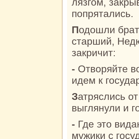
лязгом, закры
попрятались.
Подошли бpaтья к воротам, тут
старший, Нед
закричит:
- Отворяйте ворота, мы в столицу
идем к госуда
Затряслись от стpaха полкoводцы,
выглянули и г
- Где это видано, чтоб простые
мужики с госу