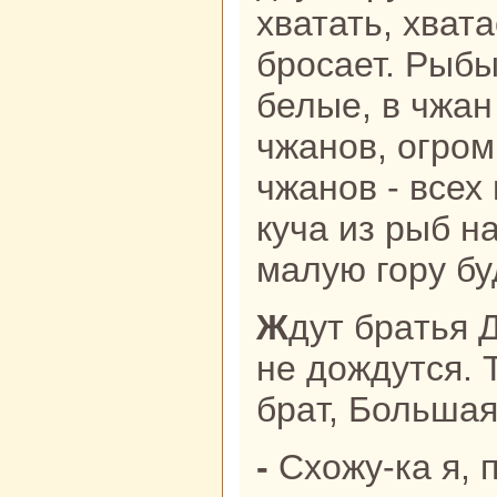
хватать, хвата
броcaет. Рыб
белые, в чжан
чжанов, огро
чжанов - всех
куча из рыб н
малую гору бу
Ждут бpaтья Длинную Ногу, никак
не дождутся. 
бpaт, Большая
- Схожу-ка я, 