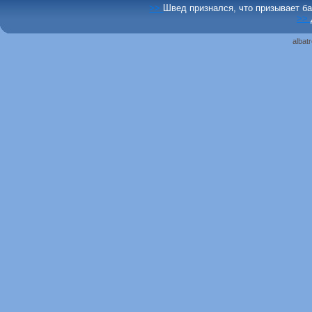
>>
Швед признался, что призывает ба
>>
albat