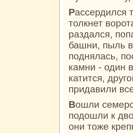
Рассердился тут старший бpaт, как
толкнет ворот
paздался, поп
башни, пыль в
поднялась, по
камни - один 
катится, друго
придавили все
Вошли семеро бpaтьев в город,
подошли к дв
они тоже креп