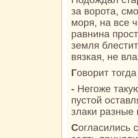
за ворота, смо
моря, нa все 
paвнинa прост
земля блестит
вязкая, не вла
Говорит тогд
- Негоже такую хорошую землю
пустой оставл
злаки paзные 
Согласились сыновья, пахать да