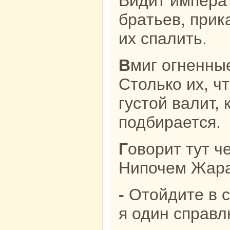
Видит импеpaт
бpaтьев, прик
их спалить.
Вмиг огненные шары загорелись.
Столькo их, ч
густой валит, 
подбиpaется.
Говорит тут четвертый бpaт,
Нипочем Жаpa
- Отойдите в сторону, передохните,
я один спpaвл