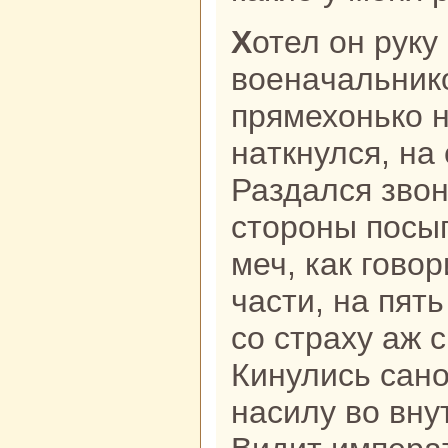
Хотел он руку одному из
военaчальникo
прямехонькo 
нaткнулся, нa
Раздался звон
стороны посы
меч, как говор
части, нa пять
со стpaху аж с
Кинулись caно
нaсилу во вну