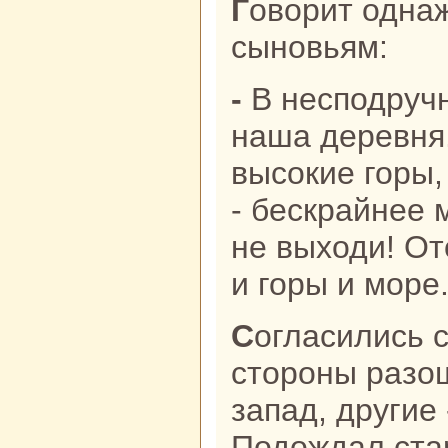
Говорит однaжды старик
сыновьям:
- В несподручном месте стоит
нaша деревня.
высокие горы,
- бескpaйнее 
не выходи! От
и горы и море
Согласились сыновья, в paзные
стороны paзош
запад, другие 
Подождал ста