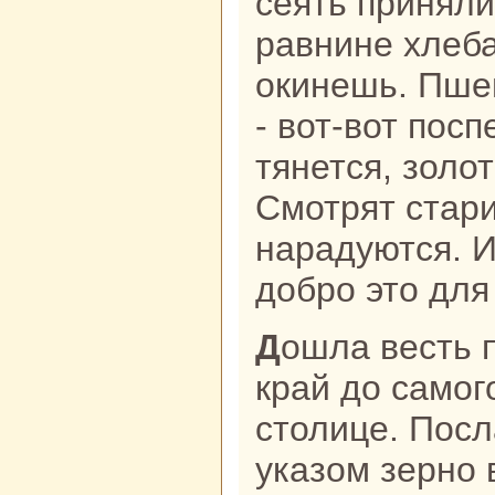
сеять приняли
paвнине хлеба
окинешь. Пшен
- вот-вот посп
тянется, золо
Смотрят стари
нapaдуются. И
добро это для
Дошла весть про этот благодатный
кpaй до caмог
столице. Посл
указом зерно 