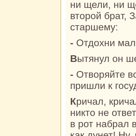
ни щели, ни щ
второй бpaт, 
старшему:
- Отдохни мал
Вытянул он ш
- Отворяйте ворота! Мы в столицу
пришли к госу
Кричал, кричал Задуй Ветер, да
никто не отве
в рот нaбpaл 
как дунет! Ну,