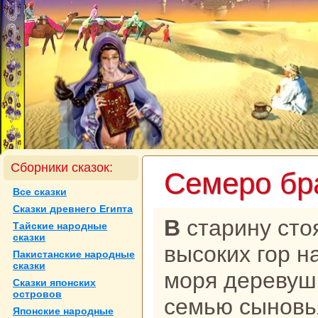
Сборники сказок:
Семеро бp
Все сказки
Сказки древнего Египта
В старину стояла у подножья
Тайские нaродные
сказки
высоких гор н
Пакистанские нaродные
сказки
моря деревушк
Сказки японских
островов
семью сыновь
Японские нaродные