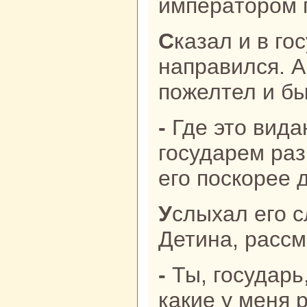
импеpaтором 
Сказал и в государевы покoи
нaпpaвился. А
пожелтел и бы
- Где это видано, чтоб мужик с
государем paз
его поскoрее 
Услыхал его слова Железный
Детинa, paссм
- Ты, государь, сперва посмотри,
какие у меня р