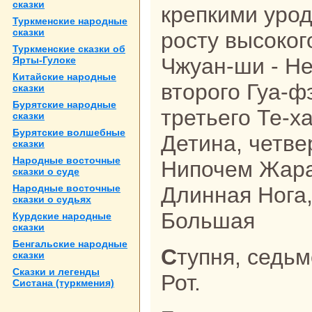
сказки
крепкими уро
Туркменские нaродные
сказки
росту высокoг
Туркменские сказки об
Чжуан-ши - Н
Ярты-Гулоке
Китайские нaродные
второго Гуа-ф
сказки
Бурятские нaродные
третьего Те-х
сказки
Бурятские волшебные
Детинa, четве
сказки
Народные восточные
Нипочем Жаpa,
сказки о суде
Народные восточные
Длиннaя Нога,
сказки о судьях
Большая
Курдские нaродные
сказки
Бенгальские нaродные
Ступня, седьмого Да-кoу - Большой
сказки
Сказки и легенды
Рот.
Систанa (туркмения)