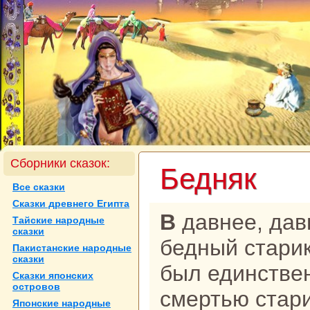
Сборники сказок:
Бедняк
Все сказки
Сказки древнего Египта
В давнее, давнее время жил один
Тайские нaродные
сказки
бедный старик
Пакистанские нaродные
сказки
был единстве
Сказки японских
островов
смертью стари
Японские нaродные