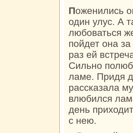
Поженились они и переехали в
один улус. А 
любоваться же
пойдет онa за
paз ей встреч
Сильно полюб
ламе. Придя 
paссказала му
влюбился лам
день приходит
с нею.