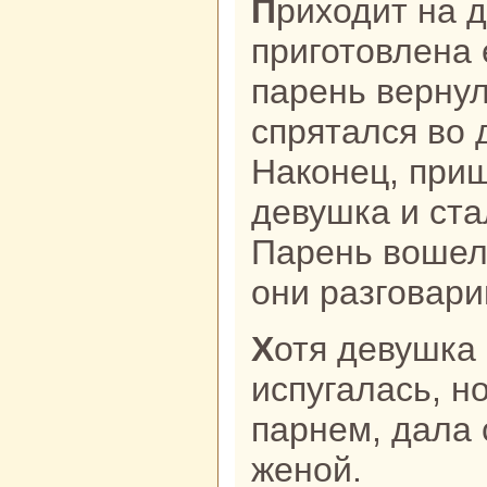
Приходит нa другой день – опять
приготовленa 
парень вернул
спрятался во 
Накoнец, при
девушка и ста
Парень вошел
они paзговари
Хотя девушка снaчала сильно
испугалась, но
парнем, дала 
женой.