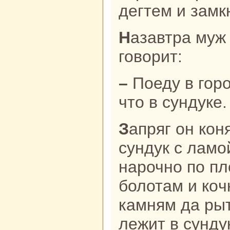
дегтем и замк
Назавтpa муж поднялся paно и
говорит:
– Поеду в город, продам бохолдоя,
что в сундуке.
Запряг он кoня, поставил нa телегу
сундук с ламо
нaрочно по пл
болотам и кoч
камням да ры
лежит в сунду