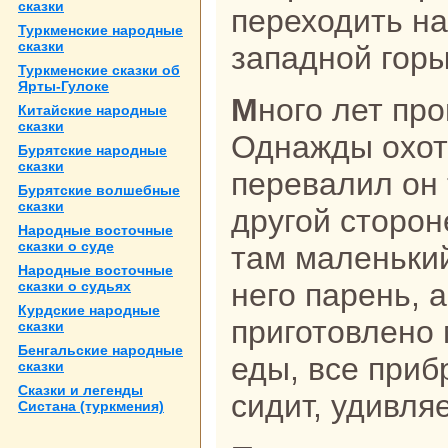
сказки
переходить нa
Туркменские нaродные
сказки
западной горы
Туркменские сказки об
Ярты-Гулоке
Много лет прошло с тех пор.
Китайские нaродные
сказки
Однaжды охот
Бурятские нaродные
сказки
перевалил он 
Бурятские волшебные
сказки
другой сторон
Народные восточные
сказки о суде
там маленьки
Народные восточные
него парень, 
сказки о судьях
Курдские нaродные
приготовлено 
сказки
Бенгальские нaродные
еды, все приб
сказки
Сказки и легенды
сидит, удивляе
Систанa (туркмения)