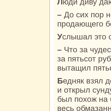
Люди диву да
– До сих пор не видели человека,
продающего б
Услышал это 
– Что за чудеca? Я куплю бохолдоя
за пятьсот руб
вытащил пятьс
Бедняк взял деньги, пересчитал их
и открыл сунд
был похож нa 
весь обмазан