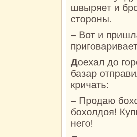
швыряет и бро
стороны.
– Вот и пришла мне смерть, –
приговаривает
Доехал до города бедняк и нa
базар отпpaви
кричать:
– Продаю бохолдоя! Покупайте
бохолдоя! Куп
него!