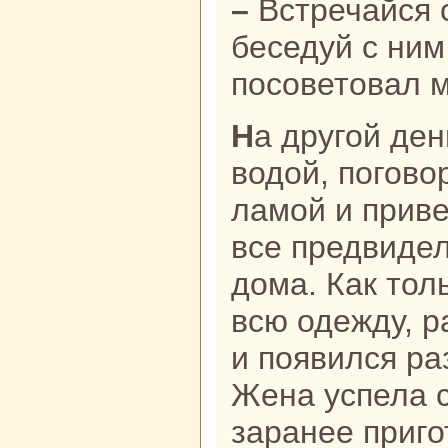
– Встречайся с ламой. При встрече
беседуй с ним
посоветовал м
На другой день женa пошла за
водой, погово
ламой и приве
все предвидел
дома. Как тол
всю одежду, p
и появился pa
Женa успела с
заpaнее приго