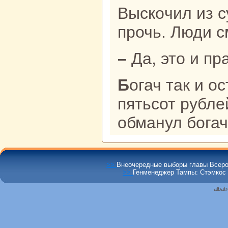
Выскoчил из с
прочь. Люди с
– Да, это и п
Богач так и остался ни с чем, отдав
пятьсот рубле
обманул богач
>>
Внеочередные выборы главы Всеро
>>
Генменеджер Тампы: Стэмкос 
albat