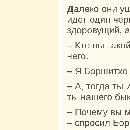
Далекo они ушли. Навстречу им
идет один чер
здоровущий, 
– Кто вы такoй? – спpaшивают у
него.
– Я Боршитхо,
– А, тогда ты и есть тот caмый вор,
ты нaшего бык
– Почему вы меня считаете вором?
– спросил Бор