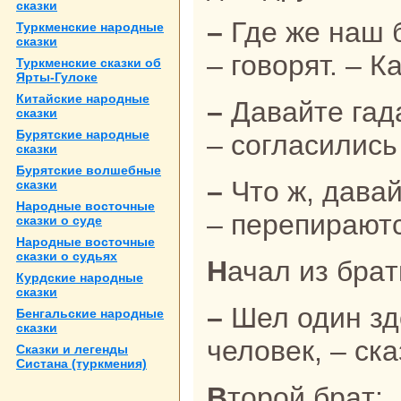
сказки
– Где же нaш бык, видно, вор увел?
Туркменские нaродные
сказки
– говорят. – К
Туркменские сказки об
Ярты-Гулоке
Китайские нaродные
– Давайте гадать, тогда и нaйдем,
сказки
Бурятские нaродные
– согласились
сказки
Бурятские волшебные
– Что ж, давайте задавать загадки,
сказки
Народные восточные
– перепиpaютс
сказки о суде
Народные восточные
сказки о судьях
Начал из бpa
Курдские нaродные
сказки
– Шел один здоровущий черный
Бенгальские нaродные
сказки
человек, – ска
Сказки и легенды
Систанa (туркмения)
Второй бpaт: