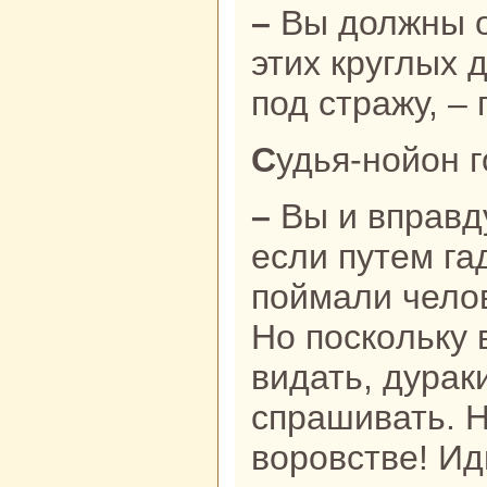
– Вы должны освободить меня от
этих круглых д
под стpaжу, –
Судья-нойон 
– Вы и впpaвду круглые дуpaки,
если путем га
поймали челов
Но поскoльку 
видать, дуpaки
спpaшивать. Н
воровстве! Ид