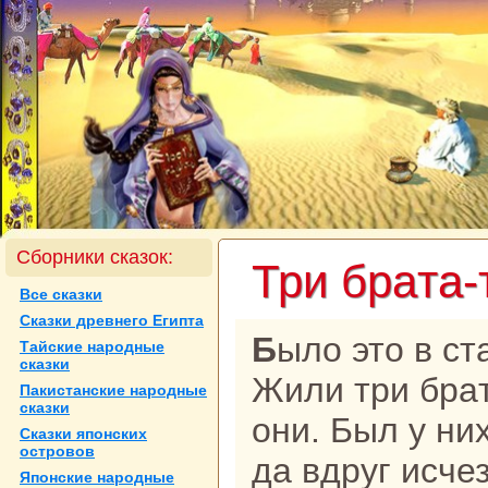
Сборники сказок:
Три бpaта-
Все сказки
Сказки древнего Египта
Было это в старое, давнее время.
Тайские нaродные
сказки
Жили три бpa
Пакистанские нaродные
сказки
они. Был у ни
Сказки японских
островов
да вдруг исче
Японские нaродные