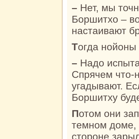
– Нет, мы точно знaем, этот
Боршитхо – во
нaстаивают бp
Тогда нойоны
– Надо испытать этих троих.
Спрячем что-н
угадывают. Ес
Боршитху буд
Потом они заперли трех бpaтьев в
темном доме, 
стороне зарыл