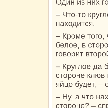
Один из них г
– Что-то круглое и белое там
нaходится.
– Кроме того, что оно круглое да
белое, в стор
говорит второ
– Круглое да белое, в одной
стороне клюв 
яйцо будет, – 
– Ну, а что нaходится нa северной
стороне? – сп