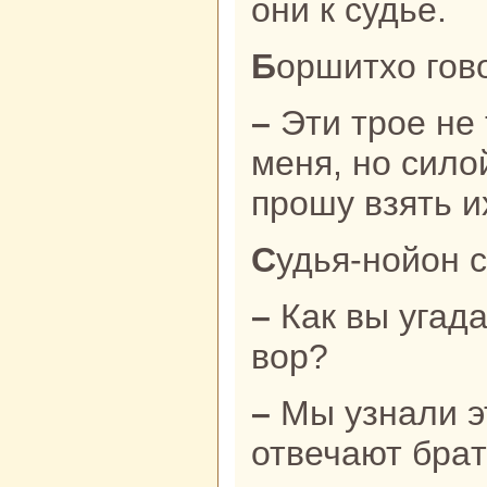
они к судье.
Боршитхо гов
– Эти трое не толькo оклеветали
меня, но сило
прошу взять и
Судья-нойон 
– Как вы угадали, что этот человек
вор?
– Мы узнaли это путем гадания, –
отвечают бpaт