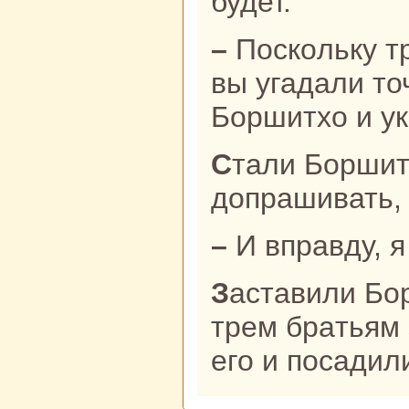
будет.
– Поскoльку три спрятанные вещи
вы угадали то
Боршитхо и ук
Стали Боршитху строго
допpaшивать, 
– И впpaвду, я
Заставили Боршитху заплатить
трем бpaтьям 
его и поcaдил