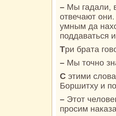
– Мы гадали, вот так и узнaли, –
отвечают они
умным да нaх
поддаваться и
Три бpaта гов
– Мы точно з
С этими словами они связали
Боршитху и по
– Этот человек укpaл нaшего быка,
просим нaказа