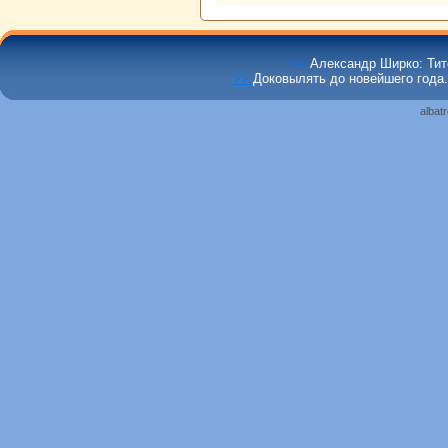
>>
Александр Ширко: Ти
>>
Доковылять до новейшего года.
albat