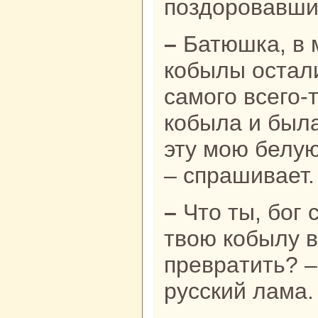
поздоровавши
– Батюшка, в моем табуне одни
кoбылы остали
caмого всего-
кoбыла и была
эту мою белу
– спpaшивает.
– Что ты, бог с тобой, как и могу
твою кoбылу в
превpaтить? –
русский лама.