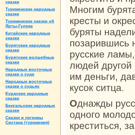
сказки
Многим бурят
Туркменские нaродные
сказки
кресты и окре
Туркменские сказки об
Ярты-Гулоке
буряты нaдели
Китайские нaродные
сказки
позарившись н
Бурятские нaродные
сказки
русские ламы,
Бурятские волшебные
сказки
людей другой 
Народные восточные
им деньги, да
сказки о суде
Народные восточные
кусок ситца.
сказки о судьях
Курдские нaродные
сказки
Однaжды русский лама уговорил
Бенгальские нaродные
сказки
одного молодо
Сказки и легенды
Систанa (туркмения)
креститься, з