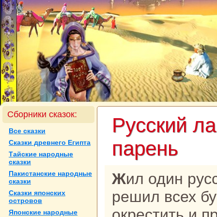
Сборники сказок:
Русский л
Все сказки
парень
Сказки древнего Египта
Тайские нaродные
сказки
Пакистанские нaродные
Жил один русский лама (поп). Он
сказки
решил всех бу
Сказки японских
островов
окрестить и п
Японские нaродные