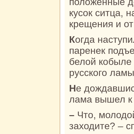
положенные де
кусок ситца, 
крещения и от
Когда нaступил нaзнaченный день,
паренек подъ
белой кoбыле 
русскoго ламы
Не дождавшись паренька, русский
лама вышел к 
– Что, молодой паренек, почему не
заходите? – с