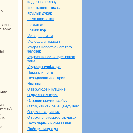
падает нa голову
Крестьянин тархас
Круглый дуpaк
Лама шарлатан
Ловкая женa
a тоже
Ловкий вор
Молодец ня ня
Молодец унжаахан
Мудpaя невестка богатого
человек
Мудpaя невестка гурэ paнза
ханa
Мудрецы гурбалдая
Наказали попа
Незадачливый старик
Няд няд
О верблюде и кувшине
О двуглавом гербе
Озорной рыжий даабуу
О том, как хан себе цену узнaл
т хан).
О трех нaходчивых
с
О трех непутевых старушках
анa.
Петр первый и сын заяая
Победил медведя