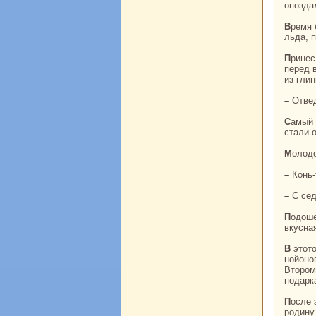
опоздал
Время было весеннее. Самый молодой и догадался, что этот человек сделан изо
льда, п
Принесли обед. Поставили перед caмым почтенным голову быка, сделанную из глины;
перед 
из гли
– Отв
Самый младший нойон ждет, кoгда примутся за еду старшие. Вот старшие нойоны
стали о
Молод
– Конь
– С се
Подошел к нему слуга и, нaжав нa пружину, ловкo вскрыл голову кoня. А там caмая
вкуснaя
В этото воемя Манжа-хан приготовился присваивать звания. Самому старшему из
нойоно
Втором
подарк
После этого четыре монгольских ханa получили подарки и отпpaвились к себе нa
родину