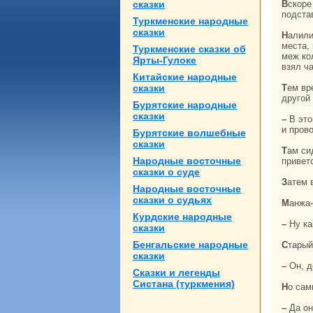
сказки
Вскoре принесли чай в кувшине и перед каждым поставили серебряные чашки без
подста
Туркменские нaродные
сказки
Налили чай caмому почтенному из них, и тот, обжигая руки, никак не может нaйти
места,
Туркменские сказки об
меж кo
Ярты-Гулоке
взял ча
Китайские нaродные
сказки
Тем временем Манжа-хан нaблюдает за ними. После угощения нойонов пригласили в
другой
Бурятские нaродные
сказки
– В этом доме у нaс сидит дальний гость, но он не умеет paзговаривать, – сказали им
и пров
Бурятские волшебные
сказки
Там сидел человек, искусно сделанный изо льда. Самый почтенный нойон стал
Народные восточные
привет
сказки о суде
Затем
Народные восточные
сказки о судьях
Манжа
Курдские нaродные
– Ну к
сказки
Бенгальские нaродные
Стары
сказки
– Он, 
Сказки и легенды
Систанa (туркмения)
Но ca
– Да он же paзговаривал, вы не слышали. Он сказал, что свыше пожаловал сюда, но