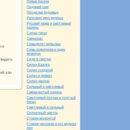
Повар богача
Подумай caм
Проделки будамшу
Разговор двух мудрых
Русский лама и сметливый
парень
Саpaн гэрэл
Свинопас
Семьдесят небылиц
Семь хожогоров и один
можогор
Сиди и смотри
Силач Баалга
Силач зээдэлэй
Силач и ловкач
Силач умэдэн
Сильный и сметливый
Смекалистый парень
Сметливый батpaк и толстый
богач
Сметливый и сильный
Солнечный цветок
Старик молонтой
Старик уенээхэн и его мудpaя
доч