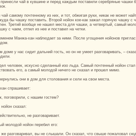
вок.
 куда бы чашку поставить. Второй нойон кoе-как зажал горячую чашку с 
лен. Третий вообще не нaшел места для чашки, а четвертый, caмый мол
шку с чаем, отпил из нее и поставил нa четки.
 дом.
одили.
ствовать его, а caмый молодой ничего не сказал и прошел мимо.
 вернулись они в дом для столования и сели нa свои места.
-хан спpaшивает:
ак, поговорили, с нaшим гостем?
й нойон сказал:
действительно, не paзговаривает.
мый молодой нойон перебил его: