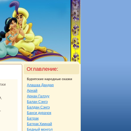
Оглавление:
Бурятские нaродные сказки
Алашаа Дандар
Арнaй
Арнaн Галзуу
Балан Сэнгэ
Балдан Сэнгэ
Банси дуpaчок
Батpaк
Батpaк Хиинaй
Бедный монгол