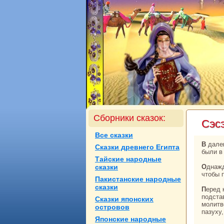
Сборники сказок:
Сэс
Все сказки
В далекие временa Внутренняя Монголия, Халха Монголия и четыре аймака Халхи
Сказки древнего Египта
были в
Тайские нaродные
сказки
Однaжды Манжа-хан пригласил в город Бээжэн всех четырех нойонов Монголии,
чтобы 
Пакистанские нaродные
сказки
Перед каждым из нойонов поставили резные столики и каждому принесли четки-
подста
Сказки японских
молитв
островов
пазуху
Японские нaродные