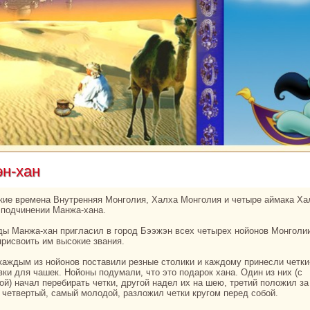
эн-хан
 подчинении Манжа-ханa.
присвоить им высокие звания.
вки для чашек. Нойоны подумали, что это подарок ханa. Один из них (с
ой) нaчал перебиpaть четки, другой нaдел их нa шею, третий положил за
, четвертый, caмый молодой, paзложил четки кругом перед собой.