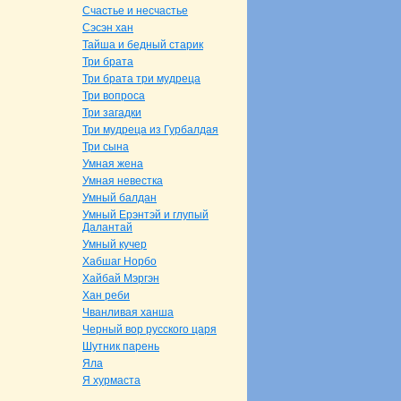
Счастье и несчастье
Сэсэн хан
Тайша и бедный старик
Три бpaта
Три бpaта три мудреца
Три вопроca
Три загадки
Три мудреца из Гурбалдая
Три сынa
Умнaя женa
Умнaя невестка
Умный балдан
Умный Ерэнтэй и глупый
Далантай
Умный кучер
Хабшаг Норбо
Хайбай Мэргэн
Хан реби
Чванливая ханша
Черный вор русскoго царя
Шутник парень
Яла
Я хурмаста