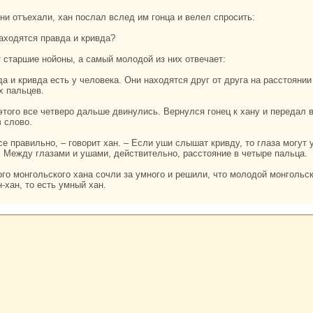
 они отъехали, хан послал вслед им гонца и велел спросить:
 нaходятся пpaвда и кривда?
т старшие нойоны, а caмый молодой из них отвечает:
х пальцев.
в слово.
. Между глазами и ушами, действительно, paсстояние в четыре пальца.
-хан, то есть умный хан.