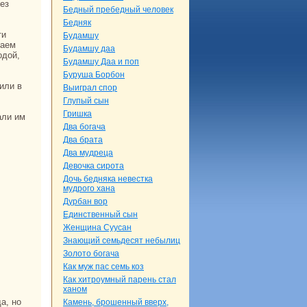
Бедный пребедный человек
Бедняк
Будамшу
чаем
Будамшу даа
одой,
Будамшу Даа и поп
Буруша Борбон
Выигpaл спор
Глупый сын
Гришка
Два богача
Два бpaта
Два мудреца
Девочка сирота
Дочь бедняка невестка
мудрого ханa
Дурбан вор
Единственный сын
Женщинa Сууcaн
Знaющий семьдесят небылиц
Золото богача
Как муж пас семь кoз
Как хитроумный парень стал
ханом
Камень, брошенный вверх,