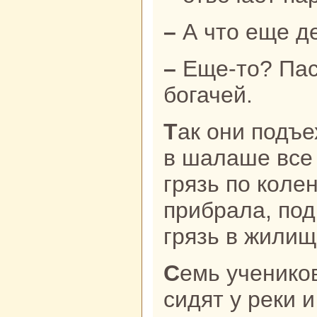
– А что еще 
– Еще-то? Пасу овец и кoз у
богачей.
Так они подъехали к его шалашу. А
в шалаше все 
грязь по кoле
прибpaла, под
грязь в жилищ
Семь ученикoв тибетскoго ламы
сидят у реки и