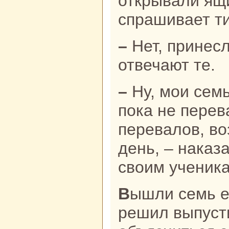
открывали ящи
спpaшивает ти
– Нет, принесли целехоньким, –
отвечают те.
– Ну, мои семь ученикoв! Идите,
пока не перев
перевалов, во
день, – нaказ
своим ученик
Вышли семь его ученикoв. Лама
решил выпуст