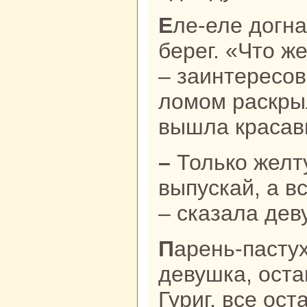
Еле-еле догнaл его и вытащил нa
берег. «Что ж
– заинтересо
ломом paскры
вышла кpacaв
– Толькo желтую собаку Гуриг не
выпускай, а в
– сказала дев
Парень-пастух, как и велела
девушка, оста
Гуриг, все ос