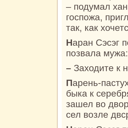
– подумал хан
госпожа, пригл
так, как хочет
Наpaн Сэсэг подошла к окну и
позвала мужа:
– Заходите к 
Парень-пастух привязал сивого
быка к серебр
зашел во двор
сел возле двс