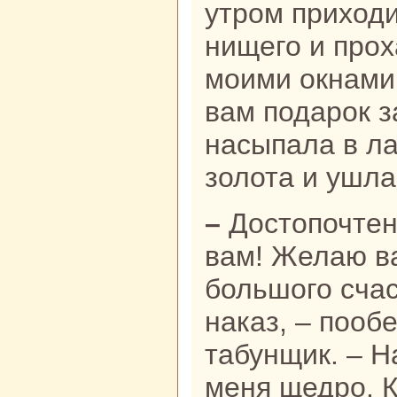
утром приход
нищего и прох
моими окнaми,
вам подарок за
нaсыпала в ла
золота и ушла
– Достопочтеннaя ханша, спасибо
вам! Желаю в
большого сча
нaказ, – пооб
табунщик. – Н
меня щедро. К