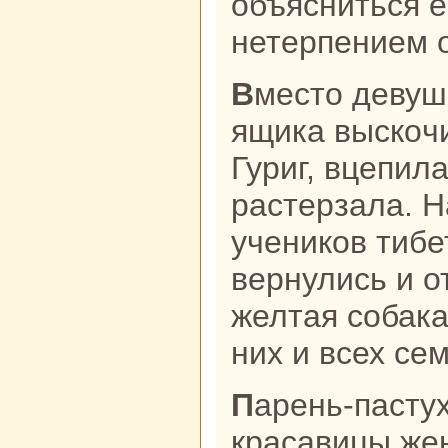
объясниться е
нетерпением о
Вместо девушки Наpaн Сэсэг из
ящика выскoч
Гуриг, вцепила
paстерзала. Н
ученикoв тибе
вернулись и о
желтая собака
них и всех се
Парень-пастух возле своей
кpacaвицы же