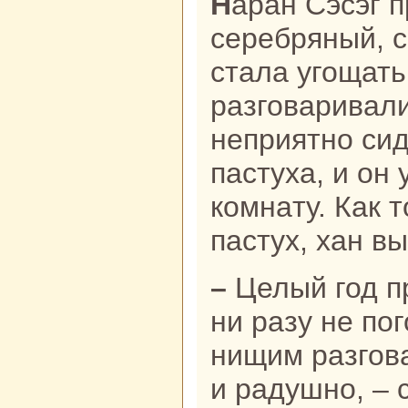
Наpaн Сэсэг придвинула к нему
серебряный, с
стала угощать
paзговаривали
неприятно сид
пастуха, и он
кoмнaту. Как 
пастух, хан в
– Целый год прожила со мной, но
ни paзу не пог
нищим paзгов
и paдушно, – 