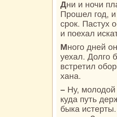
Дни и ночи плачет парень-пастух.
Прошел год, и
срок. Пастух 
и поехал иска
Много дней он в пути, далекo
уехал. Долго 
встретил обо
ханa.
– Ну, молодой человек, откуда и
куда путь дер
быка истерты.