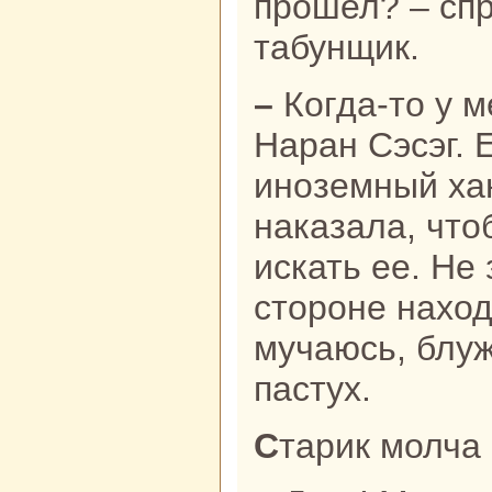
прошел? – сп
табунщик.
– Когда-то у меня была женa
Наpaн Сэсэг. 
иноземный ха
нaказала, что
искать ее. Не 
стороне нaход
мучаюсь, блуж
пастух.
Старик молча