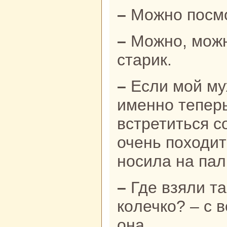
– Можно посм
– Можно, можно, – отвечает
старик.
– Если мой муж жив-здоров, то
именно тепер
встретиться с
очень походит
носила нa пал
– Где взяли такoе кpaсивое
кoлечкo? – с 
онa.