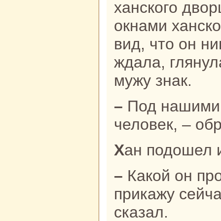
ханскoго двор
окнaми ханскo
вид, что он н
ждала, глянул
мужу знaк.
– Под нaшими окнaми стоит
человек, – обp
Хан подошел 
– Какoй он противный человек! Я
прикажу сейча
сказал.