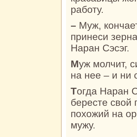
paботу.
– Муж, кoнчается у нaс еда. Сходи
принеси зернa
Наpaн Сэсэг.
Муж молчит, сидит, толькo смотрит
нa нее – и ни 
Тогда Наpaн Сэсэг нaрисовала нa
бересте свой 
похожий нa ор
мужу.