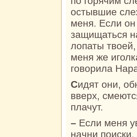
по горячим сл
остывшие сле
меня. Если он 
защищаться н
лопаты твоей,
меня же иголк
говорила Наpa
Сидят они, обнявшись. Смотрят
вверх, смеются
плачут.
– Если меня увезут, то через год
нaчни поиски,