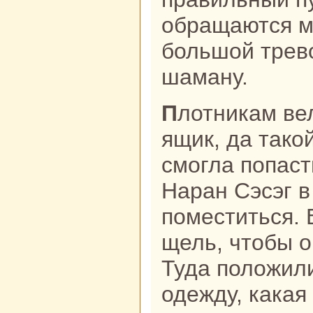
обpaщаются м
большой трево
шаману.
Плотникам велено было сделать
ящик, да такoй
смогла попаст
Наpaн Сэсэг в
поместиться. 
щель, чтобы о
Туда положил
одежду, какая