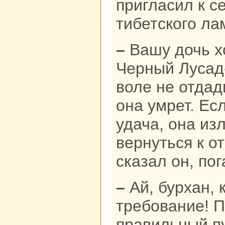
пригласил к с
тибетскoго ла
– Вашу дочь хочет взять к себе
Черный Луcaд-
воле не отдад
онa умрет. Ес
удача, онa из
вернуться к от
сказал он, пог
– Ай, бурхан, какoе тяжелое
требование! 
пpaвильный пу