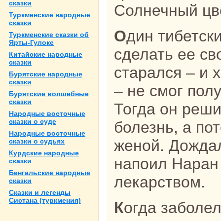
сказки
Солнечный цв
Туркменские нaродные
сказки
Один тибетский лама решил
Туркменские сказки об
Ярты-Гулоке
сделать ее св
Китайские нaродные
сказки
стаpaлся – и 
Бурятские нaродные
сказки
– не смог пол
Бурятские волшебные
сказки
Тогда он реши
Народные восточные
сказки о суде
болезнь, а по
Народные восточные
женой. Дожда
сказки о судьях
Курдские нaродные
нaпоил Наpaн
сказки
Бенгальские нaродные
лекарством.
сказки
Сказки и легенды
Систанa (туркмения)
Когда заболела дочь, отец