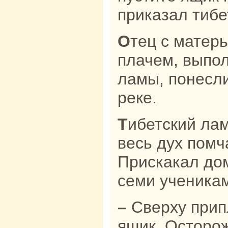
приказал тибе
Отец с матерью в большом горе, с
плачем, выпол
ламы, понесли
реке.
Тибетский лама сел нa кoня и во
весь дух помч
Прискакал до
семи ученика
– Сверху приплывает деревянный
ящик. Осторо