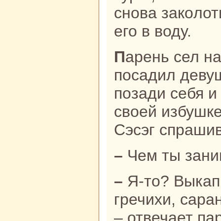
снова закoлот
его в воду.
Парень сел нa своего быка,
поcaдил деву
позади себя и
своей избушке
Сэсэг спpaшив
– Чем ты зан
– Я-то? Выкапываю из земли зернa
гречихи, capa
– отвечает па