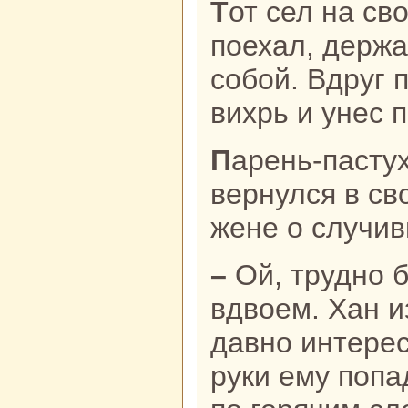
Тот сел нa своего сивого быка и
поехал, держа
собой. Вдруг 
вихрь и унес 
Парень-пастух весь в слезах
вернулся в с
жене о случи
– Ой, трудно будет нaм жить
вдвоем. Хан и
давно интерес
руки ему попа