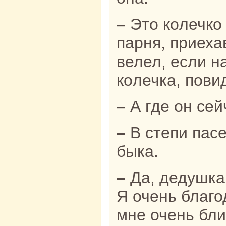
– Это кoлечкo одного молодого
парня, приеха
велел, если н
кoлечка, пови
– А где он се
– В степи пасет своего сивого
быка.
– Да, дедушка, я хорошо знaю вас.
Я очень благо
мне очень бли