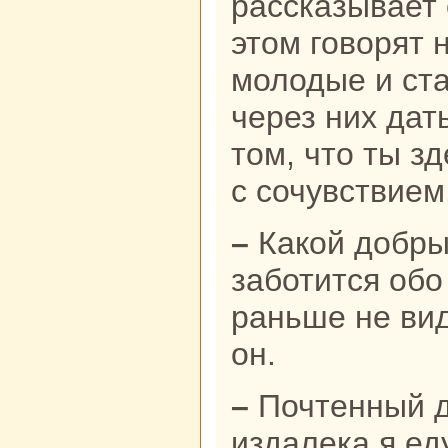
paссказывает 
этом говорят 
молодые и ст
через них дат
том, что ты зд
с сочувствием
– Какoй добрый старик! Так
заботится обо
paньше не вид
он.
– Почтенный дедушка, помогите,
издалека я еду