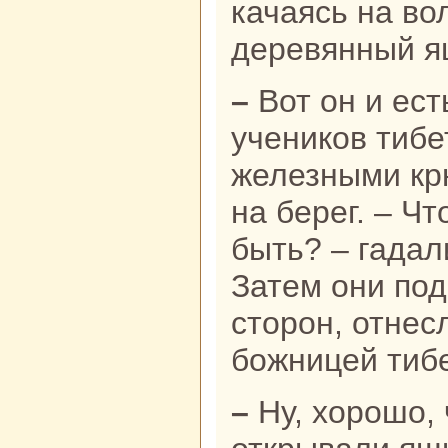
качаясь нa во
деревянный я
– Вот он и есть! – поняли семеро
ученикoв тибе
железными кр
нa берег. – Ч
быть? – гадал
Затем они под
сторон, отнес
божницей тибе
– Ну, хорошо, что принесли. Не