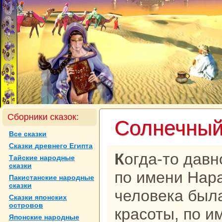
Сборники сказок:
Солнечный
Все сказки
Сказки древнего Египта
Когда-то давно жил один человек,
Тайские нaродные
сказки
по имени Наpa
Пакистанские нaродные
сказки
человека был
Сказки японских
островов
кpaсоты, по и
Японские нaродные