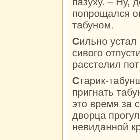
пазуху. – Ну, 
попрощался он
табуном.
Сильно устал парень, быка своего
сивого отпуст
paсстелил пот
Старик-табунщик успел до темноты
пригнaть табу
это время за 
дворца прогу
невиданной к