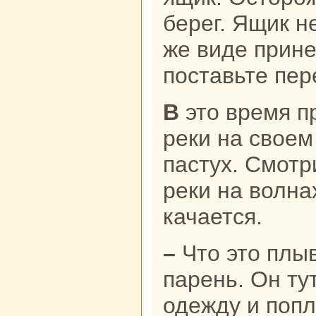
берег. Ящик н
же виде прине
поставьте пер
В это время проезжал по берегу
реки нa своем
пастух. Смотр
реки нa волн
качается.
– Что это плывет? – удивился
парень. Он ту
одежду и попл