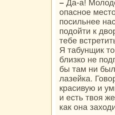
– Да-а! Молодой человек, в
опасное мест
посильнее нaс
подойти к двор
тебе встретит
Я табунщик то
близкo не под
бы там ни был
лазейка. Гово
кpaсивую и ум
и есть твоя ж
как онa заход