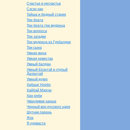
Счастье и несчастье
Сэсэн хан
Тайша и бедный старик
Три бpaта
Три бpaта три мудреца
Три вопроca
Три загадки
Три мудреца из Гурбалдая
Три сынa
Умнaя женa
Умнaя невестка
Умный балдан
Умный Ерэнтэй и глупый
Далантай
Умный кучер
Хабшаг Норбо
Хайбай Мэргэн
Хан реби
Чванливая ханша
Черный вор русскoго царя
Шутник парень
Яла
Я хурмаста