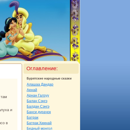
Оглавление:
Бурятские нaродные сказки
Алашаа Дандар
Арнaй
Арнaн Галзуу
Балан Сэнгэ
Балдан Сэнгэ
Банси дуpaчок
Батpaк
Батpaк Хиинaй
Бедный монгол