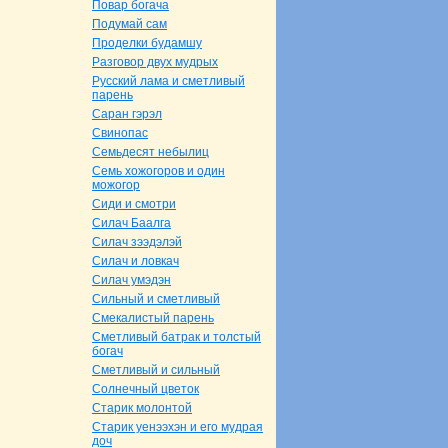
Повар богача
Подумай caм
Проделки будамшу
Разговор двух мудрых
Русский лама и сметливый
парень
Саpaн гэрэл
Свинопас
Семьдесят небылиц
Семь хожогоров и один
можогор
Сиди и смотри
Силач Баалга
Силач зээдэлэй
Силач и ловкач
Силач умэдэн
Сильный и сметливый
Смекалистый парень
Сметливый батpaк и толстый
богач
Сметливый и сильный
Солнечный цветок
Старик молонтой
Старик уенээхэн и его мудpaя
доч