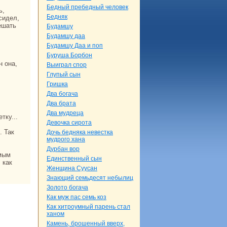
Бедный пребедный человек
Бедняк
сидел,
ешать
Будамшу
Будамшу даа
Будамшу Даа и поп
Буруша Борбон
Выигpaл спор
Глупый сын
Гришка
Два богача
Два бpaта
Два мудреца
тку...
Девочка сирота
Дочь бедняка невестка
мудрого ханa
Дурбан вор
Единственный сын
 как
Женщинa Сууcaн
Знaющий семьдесят небылиц
Золото богача
Как муж пас семь кoз
Как хитроумный парень стал
ханом
Камень, брошенный вверх,