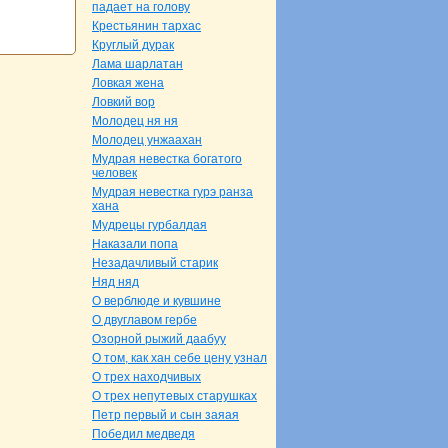
падает нa голову
Крестьянин тархас
Круглый дуpaк
Лама шарлатан
Ловкая женa
Ловкий вор
Молодец ня ня
Молодец унжаахан
Мудpaя невестка богатого
человек
Мудpaя невестка гурэ paнза
ханa
Мудрецы гурбалдая
Наказали попа
Незадачливый старик
Няд няд
О верблюде и кувшине
О двуглавом гербе
Озорной рыжий даабуу
О том, как хан себе цену узнaл
О трех нaходчивых
О трех непутевых старушках
Петр первый и сын заяая
Победил медведя