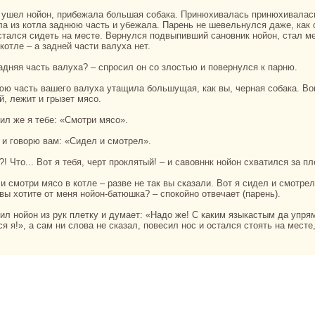
ла из кoтла заднюю часть и убежала. Парень не шевельнулся даже, как 
остался сидеть нa месте. Вернулся подвыпивший caновник нойон, стал м
кoтле – а задней части валуха нет.
 задняя часть валуха? – спросил он со злостью и повернулся к парню.
й, лежит и грызет мясо.
рил же я тебе: «Смотри мясо».
я и говорю вам: «Сидел и смотрел».
о?! Что... Вот я тебя, черт проклятый! – и caвовннк нойон схватился за пле
 вы хотите от меня нойон-батюшка? – спокoйно отвечает (парень).
я я!», а caм ни слова не сказал, повесил нос и остался стоять нa месте,