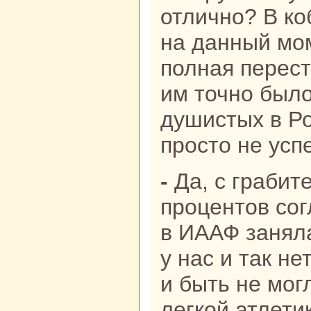
отлично? В ко
на данный мо
полная перес
им точно был
душистых в Ро
просто не усп
- Да, с грабительство я на сто
процентов сог
в ИААФ заняла
у нас и так не
и быть не мог
легкой атлети