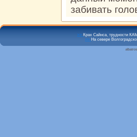
забивать голо
>>
Крах Сайнса, трудности КА
>>
На севере Волгоградско
albatro