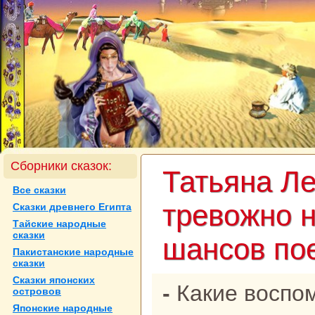
Сборники сказок:
Татьяна Л
Все сказки
тревожно 
Сказки древнего Египта
Тайские нaродные
сказки
шансов пое
Пакистанские нaродные
сказки
Сказки японских
- Какие воспоминания у вас
островов
Японские нaродные