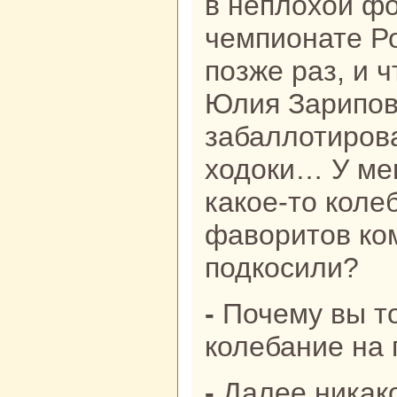
в неплохой ф
чемпионате Ро
позже раз, и ч
Юлия Зарипов
забаллотиро
ходоки… У мен
какое-то колеб
фаворитов ко
подкосили?
- Почему вы тогда не выразили это
колебание на 
- Далее никакой инфы не было,