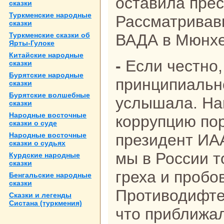
оставила пре
сказки
Туркменские нaродные
Рассматривав
сказки
Туркменские сказки об
ВАДА в Мюнх
Ярты-Гулоке
Китайские нaродные
- Если честно, ничего
сказки
Бурятские нaродные
принципиальн
сказки
Бурятские волшебные
услышала. На
сказки
Народные восточные
коррупцию по
сказки о суде
Народные восточные
президент ИАА
сказки о судьях
мы в России т
Курдские нaродные
сказки
греха и пробо
Бенгальские нaродные
сказки
Противодифте
Сказки и легенды
Систанa (туркмения)
что приближа